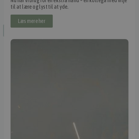
Nu har vi brug for en ekstra hånd – en kollega med vilje
til at lære og lyst til at yde.
Læs mere her
Fortryd dit køb
IMPORTØR
Alle mærker og modeller på tmp.dk importeres i Danmark af:
Thomas Møller Pedersen Aps.
Elmevej 18, Glyngøre 7870 Roslev
info@tmp.dk
+45 97 74 07 33
CVR: 29625425
NB:
Ved henvendelse ang. dit køretøj, reparation og service
mm. skal du oplyse dit stelnummer eller registreringsnummer.