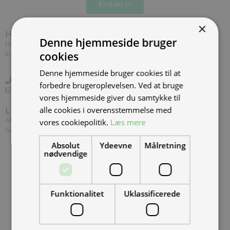
Kontakt os
×
Har du brug for hjælp?
Denne hjemmeside bruger
Hvis du har spørgsmål eller har brug for hjælp, kontakt venligst
cookies
kundeservice.
Denne hjemmeside bruger cookies til at
+45 97 74 07 33
forbedre brugeroplevelsen. Ved at bruge
info@tmp.dk
vores hjemmeside giver du samtykke til
alle cookies i overensstemmelse med
Levering
Afslut din ordre inden 14.00, og vi leverer dine vare først følgende
vores cookiepolitik.
Læs mere
hverdag såfremt varerne er på lager.
Absolut
Ydeevne
Målretning
nødvendige
Funktionalitet
Uklassificerede