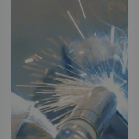
INFORMATION
TMP
Ansøg om at blive forhandler
Energiberegner
Artikler
TMP Historie
Cookie og Privatlivspolitik
Salgs- og leveringsbetingelser
Vores brands
Telefontider
Mandag - Torsdag
09:00 - 16:00
Fredag
09:00 - 15:30
Weekend
Lukket
FØLG TMP