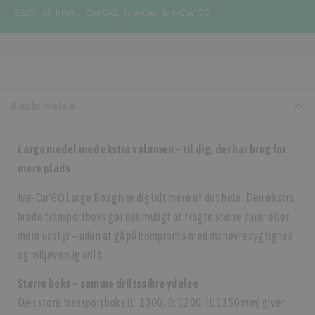
2025
,
45 km/t.
,
Car'GO
,
Ive-Car
,
Ive-Car'GO
Beskrivelse
Cargo model med ekstra volumen – til dig, der har brug for
mere plads
Ive-Car’GO Large Box giver dig lidt mere af det hele. Den ekstra
brede transportboks gør det muligt at fragte større varer eller
mere udstyr – uden at gå på kompromis med manøvredygtighed
og miljøvenlig drift.
Større boks – samme driftssikre ydelse
Den store transportboks (L: 1300, B: 1200, H: 1150 mm) giver