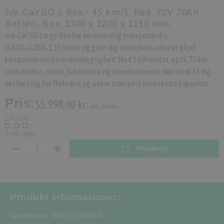
Ive-Car'GO L Box - 45 km/t. Rød, 72V 70Ah
Batteri, Box: 1300 x 1200 x 1150 mm.
Ive-Car’GO Large Box har en rummelig transportboks
(1300×1200×1150 mm) og giver dig mere plads uden at gå på
kompromis med manøvredygtighed. Med 3 kW motor, op til 75 km
rækkevidde, varme, bakkamera og skivebremser er den ideel til dig,
der har brug for fleksibel og sikker transport med ekstra kapacitet.
Pris:
55.998,00 kr.
Inkl. moms.
LAGER
0 på lager
Forudbestil
Produkt informationer:
Varenummer: IVEBOL7270RED45