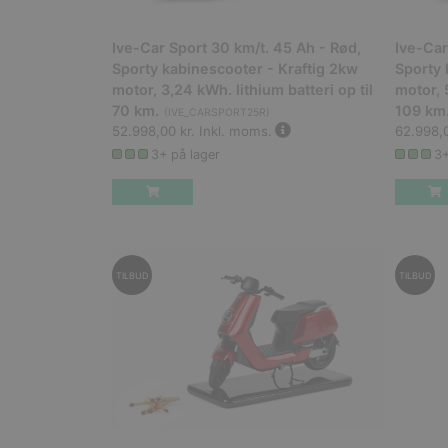
Ive-Car Sport 30 km/t. 45 Ah - Rød,
Ive-Car
Sporty kabinescooter - Kraftig 2kw
Sporty 
motor, 3,24 kWh. lithium batteri op til
motor, 
70 km.
109 km
(
IVE_CARSPORT25R
)
52.998,00 kr.
Inkl. moms.
62.998,0
3+ på lager
3+
TILBUD
TILBUD