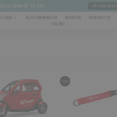
ALG: SPAR OP TIL 75%
GÅ TIL UDSALGE
TLINJE
BLIV FORHANDLER
NYHEDER
KONTAKT OS
LOG IND
TILBUD