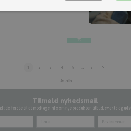
U1 Key Chain(Red), 06.20'
(
NIU-
r.
Inkl. moms.
5U1G4102J
)
på lager
110,40 kr.
Inkl. moms.
138,00 kr.
Vejl. inkl. moms.
2 på lager
1
2
3
4
5
...
8
Se alle
Tilmeld nyhedsmail
dt de første til at modtage info om nye produkter, tilbud, events og udst