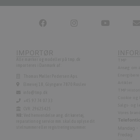
IMPORTØR
INFO
Alle mærker og modeller på tmp.dk
TMP
importeres i Danmark af:
Ansøg om a
Energiber
Thomas Møller Pedersen Aps.
Artikler
Elmevej 18, Glyngøre 7870 Roslev
TMP Histor
info@tmp.dk
Cookie og P
+45 97 74 07 33
Salgs- og 
CVR: 29625425
Vores bran
NB:
Ved henvendelse ang. dit køretøj,
Telefonti
reparation og service mm. skal du oplyse dit
stelnummer eller registreringsnummer.
Mandag - 
Fredag