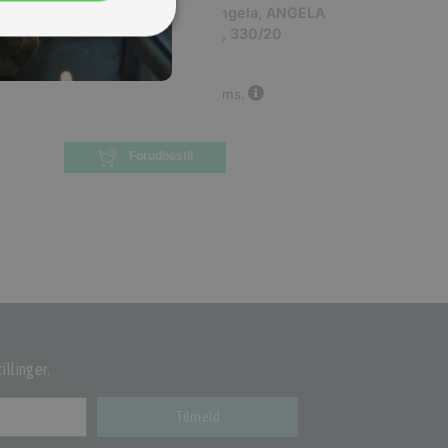
330/20 XX RED A20 Angela, ANGELA
20' ACC PIEGH S/CAM, 330/20
XX
(
MBM-8054317616814
)
774,75 kr.
Inkl. moms.
3.099,00 kr.
Vejl. inkl. moms.
0 på lager
Forudbestil
illinger.
Tilmeld