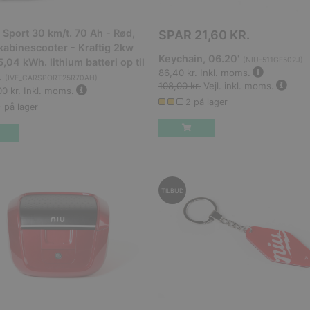
 Sport 30 km/t. 70 Ah - Rød,
SPAR
21,60 KR.
kabinescooter - Kraftig 2kw
Keychain, 06.20'
(
NIU-511GF502J
)
5,04 kWh. lithium batteri op til
86,40 kr.
Inkl. moms.
.
(
IVE_CARSPORT25R70AH
)
108,00 kr.
Vejl. inkl. moms.
0 kr.
Inkl. moms.
2 på lager
 på lager
TILBUD