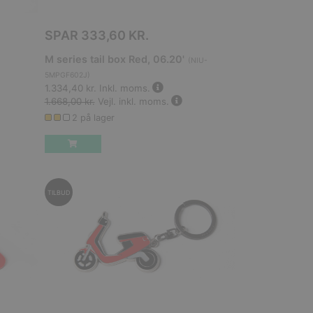
SPAR
333,60 KR.
M series tail box Red, 06.20'
(
NIU-
5MPGF602J
)
1.334,40 kr.
Inkl. moms.
1.668,00 kr.
Vejl. inkl. moms.
2 på lager
TILBUD