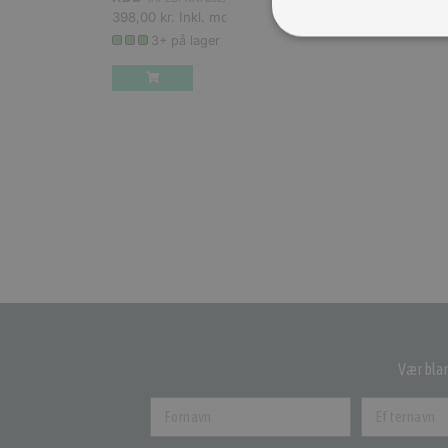
Læs mere her
398,00 kr.
Inkl. moms.
450,00 k
3+ på lager
1 
Vær blan