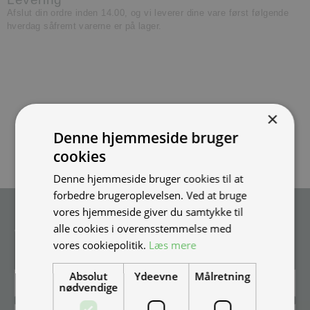
Afslut din ordre inden 14.00, og vi leverer dine vare først følgende
hverdag såfremt varerne er på lager.
×
Denne hjemmeside bruger
cookies
Denne hjemmeside bruger cookies til at
forbedre brugeroplevelsen. Ved at bruge
vores hjemmeside giver du samtykke til
Tilmeld nyhedsmail
alle cookies i overensstemmelse med
Vær blandt de første til at modtage info om nye produkter, tilbud,
vores cookiepolitik.
Læs mere
events og udstillinger.
Absolut
Ydeevne
Målretning
nødvendige