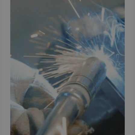
Vores brands
Telefontider
Mandag - Torsdag
09:00 - 16:00
Fredag
09:00 - 15:30
Weekend
Lukket
FØLG TMP
Facebook
Youtube
Instagram