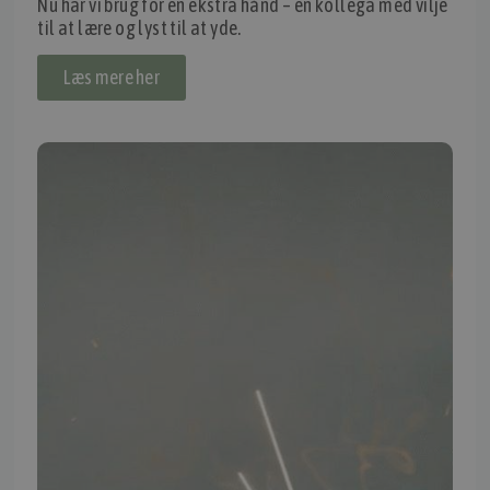
Nu har vi brug for en ekstra hånd – en kollega med vilje
til at lære og lyst til at yde.
Thomas Møller Pedersen Aps.
Elmevej 18, Glyngøre 7870 Roslev
Læs mere her
info@tmp.dk
+45 97 74 07 33
CVR: 29625425
NB:
Ved henvendelse ang. dit køretøj, reparation og service
mm. skal du oplyse dit stelnummer eller registreringsnummer.
INFORMATION
TMP
Ansøg om at blive forhandler
Energiberegner
Artikler
TMP Historie
Cookie og Privatlivspolitik
Salgs- og leveringsbetingelser