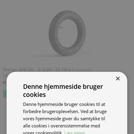
Slange APE 50 , 3-3.50 -10 TR 6 1
(
63616582
)
68,00 kr.
Inkl. moms.
×
3+ på lager
Denne hjemmeside bruger
cookies
Denne hjemmeside bruger cookies til at
forbedre brugeroplevelsen. Ved at bruge
vores hjemmeside giver du samtykke til
alle cookies i overensstemmelse med
vores cookiepolitik.
Læs mere