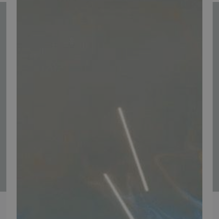
Tilmeld nyhedsmail
Vær blandt de første til at modtage info om nye produkter, tilbud,
events og udstillinger.
Tilmeld