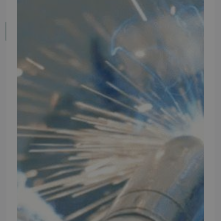
Fortryd dit køb
IMPORTØR
Alle mærker og modeller på tmp.dk importeres i Danmark af:
Thomas Møller Pedersen Aps.
Elmevej 18, Glyngøre 7870 Roslev
info@tmp.dk
+45 97 74 07 33
CVR: 29625425
NB:
Ved henvendelse ang. dit køretøj, reparation og service
mm. skal du oplyse dit stelnummer eller registreringsnummer.