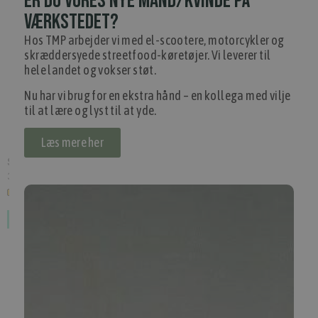
ER DU VORES NYE MAND/KVINDE PÅ
VÆRKSTEDET?
Hos TMP arbejder vi med el-scootere, motorcykler og
skræddersyede streetfood-køretøjer. Vi leverer til
hele landet og vokser støt.
Nu har vi brug for en ekstra hånd – en kollega med vilje
til at lære og lyst til at yde.
Læs mere her
Spejl APE 50 stor - (TM) - V, Min. 1, Rabat kode X
(
612343
)
319,00 kr.
Inkl. moms.
1 på lager
1
2
3
4
5
...
8
Se alle