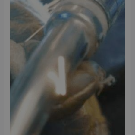
INFORMATION
TMP
Ansøg om at blive forhandler
Energiberegner
Artikler
TMP Historie
Cookie og Privatlivspolitik
Salgs- og leveringsbetingelser
Vores brands
Telefontider
Mandag - Torsdag
09:00 - 16:00
Fredag
09:00 - 15:30
Weekend
Lukket
FØLG TMP
Facebook
Youtube