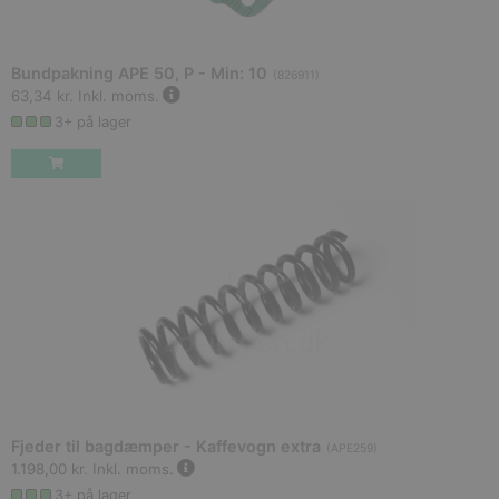
Bundpakning APE 50, P - Min: 10
(
826911
)
63,34 kr.
Inkl. moms.
3+ på lager
Fjeder til bagdæmper - Kaffevogn extra
(
APE259
)
1.198,00 kr.
Inkl. moms.
3+ på lager