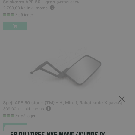
Solskærm APE 50 - grøn
(
APESOLGRØN
)
2.798,00 kr.
Inkl. moms.
3 på lager
Spejl APE 50 stor - (TM) - H, Min. 1, Rabat kode X
(
612342
)
309,00 kr.
Inkl. moms.
3+ på lager