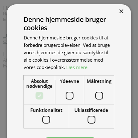
Har du brug for hjælp?
×
Hvis du har spørgsmål eller har brug for hjælp, kontakt venligst
Denne hjemmeside bruger
kundeservice.
cookies
+45 97 74 07 33
Denne hjemmeside bruger cookies til at
info@tmp.dk
forbedre brugeroplevelsen. Ved at bruge
vores hjemmeside giver du samtykke til
Levering
alle cookies i overensstemmelse med
Afslut din ordre inden 14.00, og vi leverer dine vare først følgende
hverdag såfremt varerne er på lager.
vores cookiepolitik.
Læs mere
Absolut
Ydeevne
Målretning
nødvendige
Funktionalitet
Uklassificerede