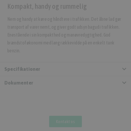
Kompakt, handy og rummelig
Nem og handy at køre og håndtere i trafikken. Det åbne lad gør
transport af varer nemt, og giver godt udsyn bagud i trafikken.
Enestående i sin kompakthed og manøvredygtighed. God
brændstoføkonomi med lang rækkevidde på en enkelt tank
benzin.
Specifikationer
Dokumenter
Kontakt os