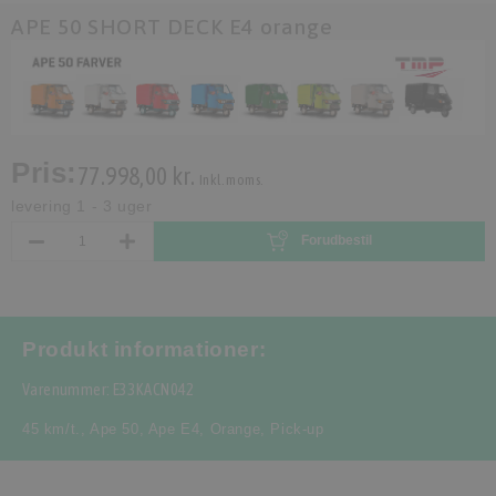
APE 50 SHORT DECK E4 orange
Pris:
77.998,00 kr.
Inkl. moms.
levering 1 - 3 uger
Forudbestil
Produkt informationer:
Varenummer: E33KACN042
45 km/t.
,
Ape 50
,
Ape E4
,
Orange
,
Pick-up