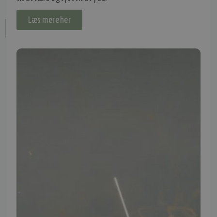
Læs mere her
Fortryd dit køb
IMPORTØR
Alle mærker og modeller på tmp.dk importeres i Danmark af:
Thomas Møller Pedersen Aps.
Elmevej 18, Glyngøre 7870 Roslev
info@tmp.dk
+45 97 74 07 33
CVR: 29625425
NB:
Ved henvendelse ang. dit køretøj, reparation og service
mm. skal du oplyse dit stelnummer eller registreringsnummer.