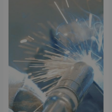
INFORMATION
TMP
Ansøg om at blive forhandler
Energiberegner
Artikler
TMP Historie
Cookie og Privatlivspolitik
Salgs- og leveringsbetingelser
Vores brands
Telefontider
Mandag - Torsdag
09:00 - 16:00
Fredag
09:00 - 15:30
Weekend
Lukket
FØLG TMP
Facebook
Youtube