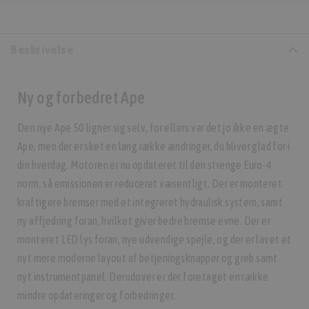
Beskrivelse
Ny og forbedret Ape
Den nye Ape 50 ligner sig selv, for ellers var det jo ikke en ægte
Ape, men der er sket en lang række ændringer, du bliver glad for i
din hverdag. Motoren er nu opdateret til den strenge Euro-4
norm, så emissionen er reduceret væsentligt. Der er monteret
kraftigere bremser med et integreret hydraulisk system, samt
ny affjedring foran, hvilket giver bedre bremse evne. Der er
monteret LED lys foran, nye udvendige spejle, og der er lavet et
nyt mere moderne layout af betjeningsknapper og greb samt
nyt instrumentpanel. Derudover er der foretaget en række
mindre opdateringer og forbedringer.