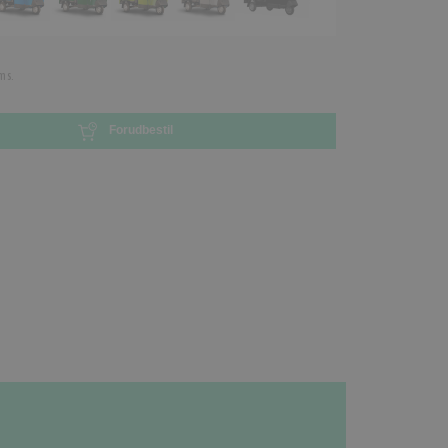
ms.
Forudbestil