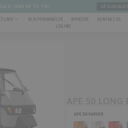
ALG: SPAR OP TIL 75%
GÅ TIL UDSALGE
TLINJE
BLIV FORHANDLER
NYHEDER
KONTAKT OS
LOG IND
APE 50 LONG 