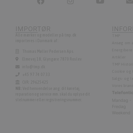
IMPORTØR
INFO
Alle mærker og modeller på tmp.dk
TMP
importeres i Danmark af:
Ansøg om a
Energiber
Thomas Møller Pedersen Aps.
Artikler
Elmevej 18, Glyngøre 7870 Roslev
TMP Histor
info@tmp.dk
Cookie og P
+45 97 74 07 33
Salgs- og 
CVR: 29625425
Vores bran
NB:
Ved henvendelse ang. dit køretøj,
Telefonti
reparation og service mm. skal du oplyse dit
stelnummer eller registreringsnummer.
Mandag - 
Fredag
Weekend