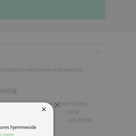
 foretaget en række mindre opdateringer og
mmelig
 trafikken. Det åbne lad gør transport af varer
×
trafikken. Enestående i sin kompakthed og
økonomi med lang rækkevidde på en enkelt tank
 vores hjemmeside
s mere