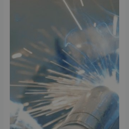
Thomas Møller Pedersen Aps.
Elmevej 18, Glyngøre 7870 Roslev
info@tmp.dk
+45 97 74 07 33
CVR: 29625425
NB:
Ved henvendelse ang. dit køretøj, reparation og service
mm. skal du oplyse dit stelnummer eller registreringsnummer.
INFORMATION
TMP
Ansøg om at blive forhandler
Energiberegner
Artikler
TMP Historie
Cookie og Privatlivspolitik
Salgs- og leveringsbetingelser