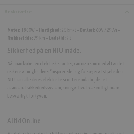
Beskrivelse
Motor:
1800W –
Hastighed:
25 km/t –
Batteri:
60V / 29 Ah –
Rækkevidde:
79 km –
Ladetid:
7 t
Sikkerhed på en NIU måde.
Når man køber en elektrisk scooter, kan man som med alt andet
risikere at nogle bliver “inspirerede” og forsøger at stjæle den.
NIU har i alle deres elektriske scootere indarbejdet et
avanceret sikkerhedssystem, som gør livet væsentligt mere
besværligt for tyven.
Altid Online
En elektrisk scooter fra NIU er nemlig online døgnet rundt, ved