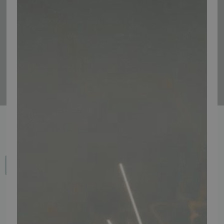
Tilmeld
Fortryd dit køb
IMPORTØR
Alle mærker og modeller på tmp.dk importeres i Danmark af: