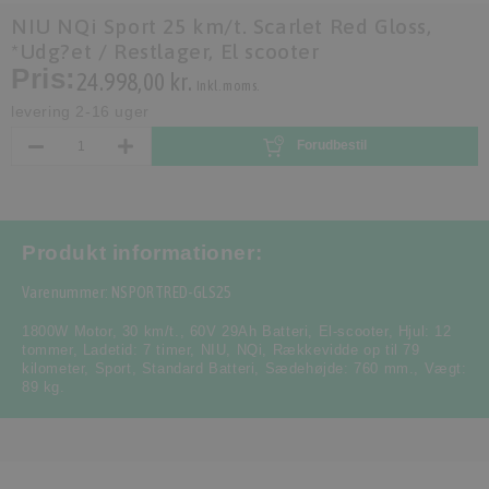
NIU NQi Sport 25 km/t. Scarlet Red Gloss,
*Udg?et / Restlager, El scooter
Pris:
24.998,00 kr.
Inkl. moms.
levering 2-16 uger
Forudbestil
Produkt informationer:
Varenummer: NSPORTRED-GLS25
1800W Motor
,
30 km/t.
,
60V 29Ah Batteri
,
El-scooter
,
Hjul: 12
tommer
,
Ladetid: 7 timer
,
NIU
,
NQi
,
Rækkevidde op til 79
kilometer
,
Sport
,
Standard Batteri
,
Sædehøjde: 760 mm.
,
Vægt:
89 kg.