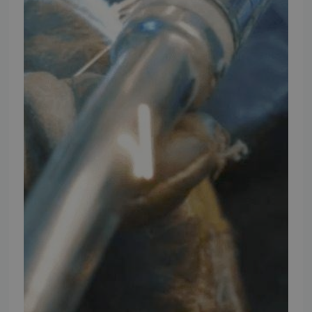
Vores brands
Telefontider
Mandag - Torsdag
09:00 - 16:00
Fredag
09:00 - 15:30
Weekend
Lukket
FØLG TMP
Facebook
Youtube
Instagram