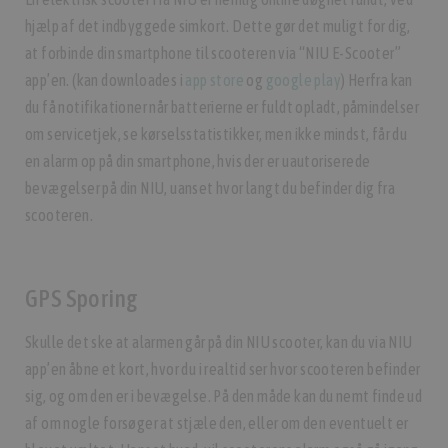
hjælp af det indbyggede simkort. Dette gør det muligt for dig,
at forbinde din smartphone til scooteren via “NIU E-Scooter”
app’en. (kan downloades i
app store
og
google play
) Herfra kan
du få notifikationer når batterierne er fuldt opladt, påmindelser
om servicetjek, se kørselsstatistikker, men ikke mindst, får du
en alarm op på din smartphone, hvis der er uautoriserede
bevægelser på din NIU, uanset hvor langt du befinder dig fra
scooteren.
GPS Sporing
Skulle det ske at alarmen går på din NIU scooter, kan du via NIU
app’en åbne et kort, hvor du i realtid ser hvor scooteren befinder
sig, og om den er i bevægelse. På den måde kan du nemt finde ud
af om nogle forsøger at stjæle den, eller om den eventuelt er