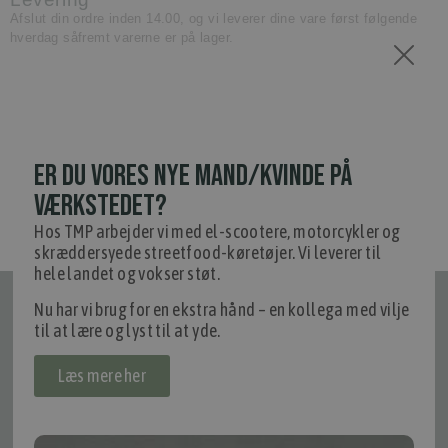
Afslut din ordre inden 14.00, og vi leverer dine vare først følgende
hverdag såfremt varerne er på lager.
ER DU VORES NYE MAND/KVINDE PÅ
VÆRKSTEDET?
Hos TMP arbejder vi med el-scootere, motorcykler og
skræddersyede streetfood-køretøjer. Vi leverer til
hele landet og vokser støt.
Nu har vi brug for en ekstra hånd – en kollega med vilje
Tilmeld nyhedsmail
til at lære og lyst til at yde.
Vær blandt de første til at modtage info om nye produkter, tilbud,
events og udstillinger.
Læs mere her