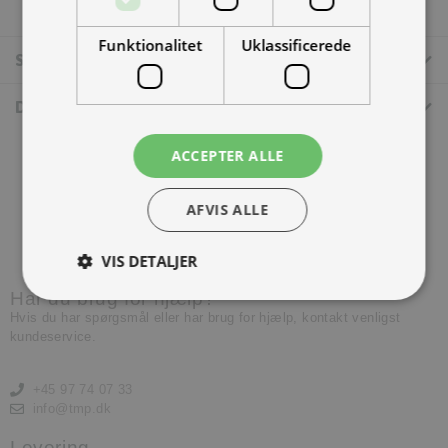
Funktionalitet
Uklassificerede
Specifikationer
Dokumenter
ACCEPTER ALLE
AFVIS ALLE
Kontakt os
VIS DETALJER
Har du brug for hjælp?
Hvis du har spørgsmål eller har brug for hjælp, kontakt venligst
kundeservice.
+45 97 74 07 33
info@tmp.dk
Levering