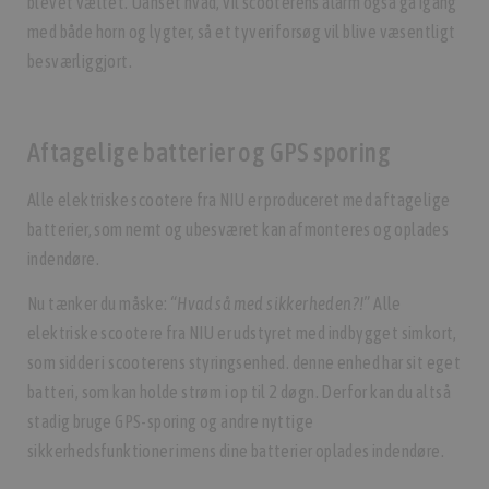
blevet væltet. Uanset hvad, vil scooterens alarm også gå igang
med både horn og lygter, så et tyveriforsøg vil blive væsentligt
besværliggjort.
Aftagelige batterier og GPS sporing
Alle elektriske scootere fra NIU er produceret med aftagelige
batterier, som nemt og ubesværet kan afmonteres og oplades
indendøre.
Nu tænker du måske:
“Hvad så med sikkerheden?!”
Alle
elektriske scootere fra NIU er udstyret med indbygget simkort,
som sidder i scooterens styringsenhed. denne enhed har sit eget
batteri, som kan holde strøm i op til 2 døgn. Derfor kan du altså
stadig bruge GPS-sporing og andre nyttige
sikkerhedsfunktioner imens dine batterier oplades indendøre.