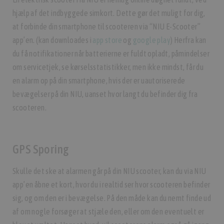
hjælp af det indbyggede simkort. Dette gør det muligt for dig,
at forbinde din smartphone til scooteren via “NIU E-Scooter”
app’en. (kan downloades i
app store
og
google play
) Herfra kan
du få notifikationer når batterierne er fuldt opladt, påmindelser
om servicetjek, se kørselsstatistikker, men ikke mindst, får du
en alarm op på din smartphone, hvis der er uautoriserede
bevægelser på din NIU, uanset hvor langt du befinder dig fra
scooteren.
GPS Sporing
Skulle det ske at alarmen går på din NIU scooter, kan du via NIU
app’en åbne et kort, hvor du i realtid ser hvor scooteren befinder
sig, og om den er i bevægelse. På den måde kan du nemt finde ud
af om nogle forsøger at stjæle den, eller om den eventuelt er