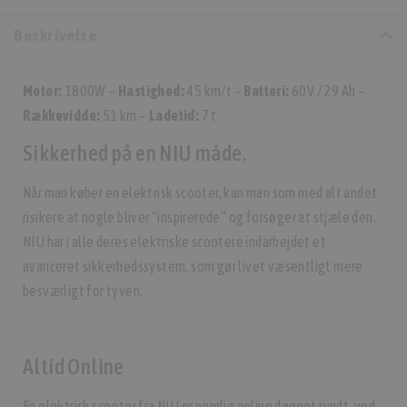
Beskrivelse
Motor:
1800W –
Hastighed:
45 km/t –
Batteri:
60V / 29 Ah –
Rækkevidde:
51 km –
Ladetid:
7 t
Sikkerhed på en NIU måde.
Når man køber en elektrisk scooter, kan man som med alt andet
risikere at nogle bliver “inspirerede” og forsøger at stjæle den.
NIU har i alle deres elektriske scootere indarbejdet et
avanceret sikkerhedssystem, som gør livet væsentligt mere
besværligt for tyven.
Altid Online
En elektrisk scooter fra NIU er nemlig online døgnet rundt, ved