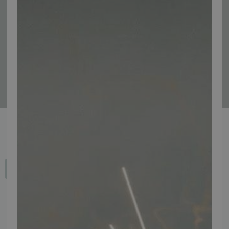
Tilmeld
Fortryd dit køb
IMPORTØR
Alle mærker og modeller på tmp.dk importeres i Danmark af: