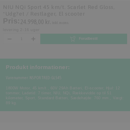
NIU NQi Sport 45 km/t. Scarlet Red Gloss,
*Udg?et / Restlager, El scooter
Pris:
24.998,00 kr.
Inkl. moms.
levering 2-16 uger
Forudbestil
Produkt informationer:
Varenummer: NSPORTRED-GLS45
1800W Motor
,
45 km/t.
,
60V 29Ah Batteri
,
El-scooter
,
Hjul: 12
tommer
,
Ladetid: 7 timer
,
NIU
,
NQi
,
Rækkevidde op til 51
kilometer
,
Sport
,
Standard Batteri
,
Sædehøjde: 760 mm.
,
Vægt:
89 kg.