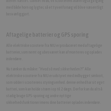
blevet væltet. Uanset hvad, vil scooterens alarm også gå igang
med både horn og lygter, så et tyveriforsøg vil blive væsentligt
besværliggjort.
Aftagelige batterier og GPS sporing
Alle elektriske scootere fra NIU er produceret med aftagelige
batterier, som nemt og ubesværet kan afmonteres og oplades
indendøre.
Nu tænker du måske:
“Hvad så med sikkerheden?!”
Alle
elektriske scootere fra NIU er udstyret med indbygget simkort,
som sidder i scooterens styringsenhed. denne enhed har sit eget
batteri, som kan holde strøm i op til 2 døgn. Derfor kan du altså
stadig bruge GPS-sporing og andre nyttige
sikkerhedsfunktioner imens dine batterier oplades indendøre.