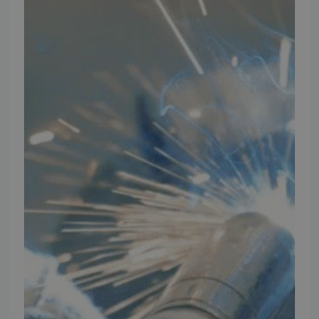
Thomas Møller Pedersen Aps.
Elmevej 18, Glyngøre 7870 Roslev
info@tmp.dk
+45 97 74 07 33
CVR: 29625425
NB:
Ved henvendelse ang. dit køretøj, reparation og service
mm. skal du oplyse dit stelnummer eller registreringsnummer.
INFORMATION
TMP
Ansøg om at blive forhandler
Energiberegner
Artikler
TMP Historie
Cookie og Privatlivspolitik
Salgs- og leveringsbetingelser