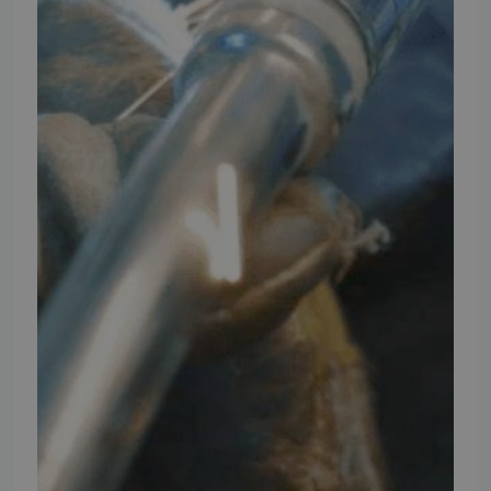
Vores brands
Telefontider
Mandag - Torsdag
09:00 - 16:00
Fredag
09:00 - 15:30
Weekend
Lukket
FØLG TMP
Facebook
Youtube
Instagram