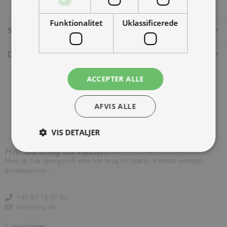
Funktionalitet
Uklassificerede
Specifikationer
Dokumenter
ACCEPTER ALLE
AFVIS ALLE
Kontakt os
VIS DETALJER
Har du brug for hjælp?
Hvis du har spørgsmål eller har brug for hjælp, kontakt venligst
kundeservice.
+45 97 74 07 33
info@tmp.dk
Levering