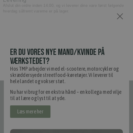
Afslut din ordre inden 14.00, og vi leverer dine vare først følgende
hverdag såfremt varerne er på lager.
ER DU VORES NYE MAND/KVINDE PÅ
VÆRKSTEDET?
Hos TMP arbejder vi med el-scootere, motorcykler og
skræddersyede streetfood-køretøjer. Vi leverer til
hele landet og vokser støt.
Nu har vi brug for en ekstra hånd – en kollega med vilje
Tilmeld nyhedsmail
til at lære og lyst til at yde.
Vær blandt de første til at modtage info om nye produkter, tilbud,
events og udstillinger.
Læs mere her