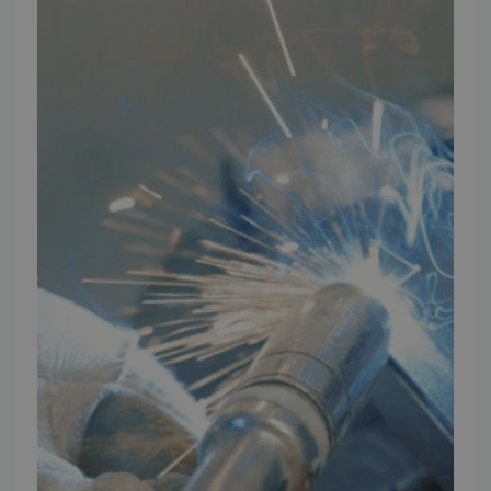
Artikler
TMP Historie
Cookie og Privatlivspolitik
Salgs- og leveringsbetingelser
Vores brands
Telefontider
Mandag - Torsdag
09:00 - 16:00
Fredag
09:00 - 15:30
Weekend
Lukket
FØLG TMP
Facebook
Youtube
Instagram