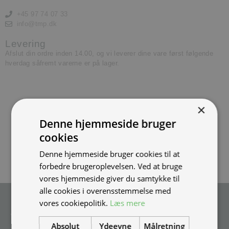
+45 97 74 07 33
info@tmp.dk
Levering
Afslut din ordre inden 14.00, og vi leverer dine vare først følgende
hverdag såfremt varerne er på lager.
×
Denne hjemmeside bruger
cookies
Denne hjemmeside bruger cookies til at
forbedre brugeroplevelsen. Ved at bruge
vores hjemmeside giver du samtykke til
alle cookies i overensstemmelse med
Tilmeld nyhedsmail
vores cookiepolitik.
Læs mere
Vær blandt de første til at modtage info om nye produkter, tilbud,
Absolut
Ydeevne
Målretning
events og udstillinger.