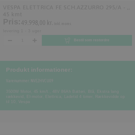
VESPA ELETTRICA FE SCH.AZZURRO 295/A - ,,
45 kmt
Pris:
49.998,00 kr.
Inkl. moms.
levering 1 - 3 uger
Bestil som restordre
Produkt informationer:
Varenummer: NVE2HVCU09
3500W Motor
,
45 km/t.
,
48V 86Ah Batteri
,
Blå
,
Ekstra lang
rækkevid
,
El-motor
,
Elettrica
,
Ladetid 4 timer
,
Rækkevidde op
til 10
,
Vespa