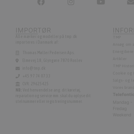
IMPORTØR
INFO
Alle mærker og modeller på tmp.dk
TMP
importeres i Danmark af:
Ansøg om a
Energiber
Thomas Møller Pedersen Aps.
Artikler
Elmevej 18, Glyngøre 7870 Roslev
TMP Histor
info@tmp.dk
Cookie og P
+45 97 74 07 33
Salgs- og 
CVR: 29625425
Vores bran
NB:
Ved henvendelse ang. dit køretøj,
Telefonti
reparation og service mm. skal du oplyse dit
stelnummer eller registreringsnummer.
Mandag - 
Fredag
Weekend