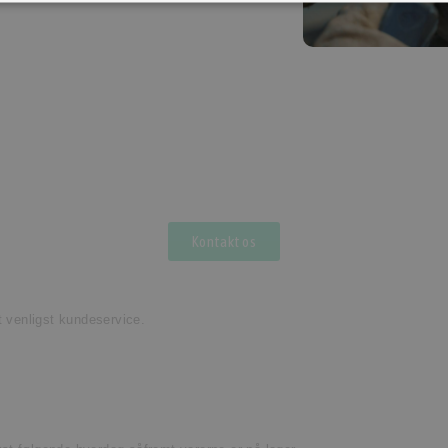
Kontakt os
t venligst kundeservice.