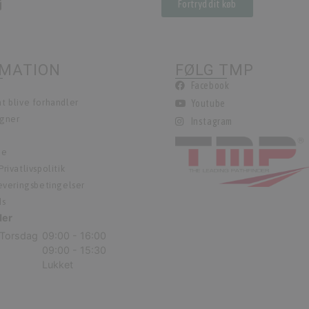
Fortryd dit køb
RMATION
FØLG TMP
Facebook
t blive forhandler
Youtube
egner
Instagram
ie
rivatlivspolitik
leveringsbetingelser
ds
der
Torsdag
09:00 - 16:00
09:00 - 15:30
Lukket