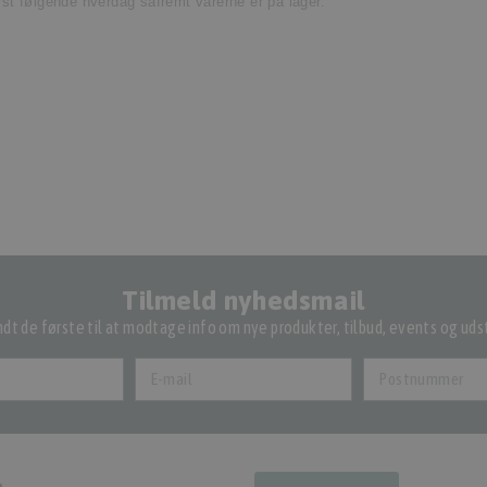
ørst følgende hverdag såfremt varerne er på lager.
Tilmeld nyhedsmail
dt de første til at modtage info om nye produkter, tilbud, events og udst