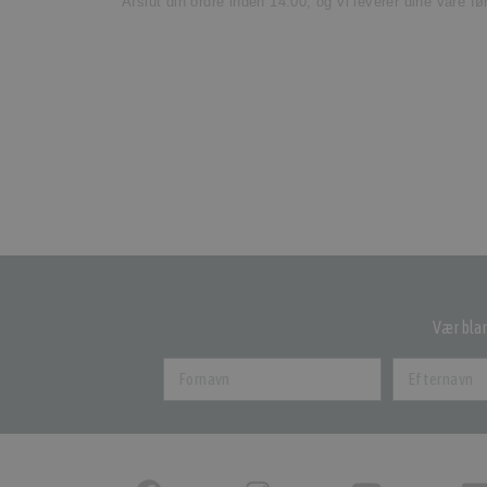
Afslut din ordre inden 14.00, og vi leverer dine vare f
Vær blan