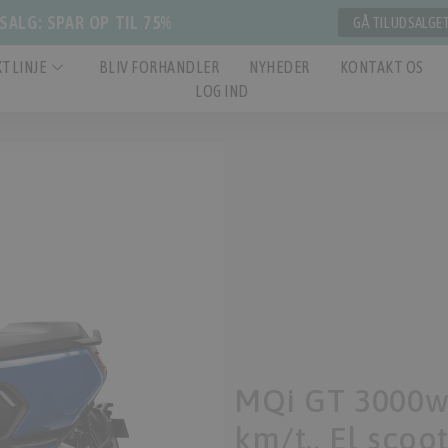
ALG: SPAR OP TIL 75%
GÅ TIL UDSALGE
TLINJE
BLIV FORHANDLER
NYHEDER
KONTAKT OS
LOG IND
MQi GT 3000w 
km/t., El scoo