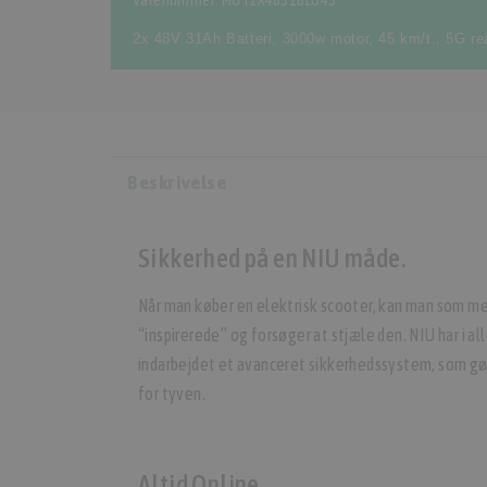
Varenummer: MGT2X4831BLU45
2x 48V 31Ah Batteri
,
3000w motor
,
45 km/t.
,
5G re
Beskrivelse
Sikkerhed på en NIU måde.
Når man køber en elektrisk scooter, kan man som med
“inspirerede” og forsøger at stjæle den. NIU har i a
indarbejdet et avanceret sikkerhedssystem, som gø
for tyven.
Altid Online