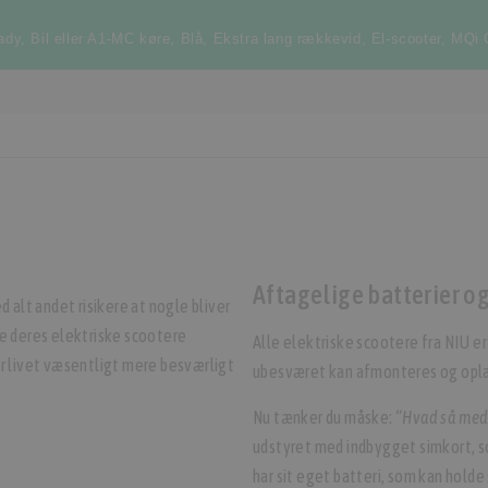
ady
,
Bil eller A1-MC køre
,
Blå
,
Ekstra lang rækkevid
,
El-scooter
,
MQi 
Aftagelige batterier o
 alt andet risikere at nogle bliver
lle deres elektriske scootere
Alle elektriske scootere fra NIU e
r livet væsentligt mere besværligt
ubesværet kan afmonteres og opl
Nu tænker du måske:
“Hvad så med
udstyret med indbygget simkort, s
har sit eget batteri, som kan holde 