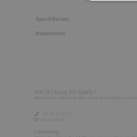
Specifikationer
Dokumenter
Har du brug for hjælp?
Hvis du har spørgsmål eller har brug for hjælp, kontak
+45 97 74 07 33
info@tmp.dk
Levering