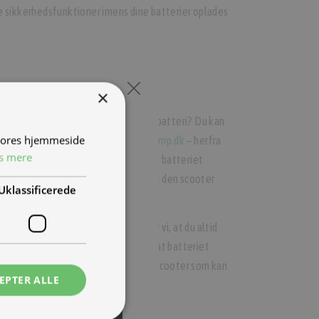
e sikkerhedsfunktioner imens dine batterier oplades
vet surt for tyven!
×
 stjålet? eller har nogle stjålet dit batteri? Du kan
 vores hjemmeside
til landets NIU importør, på
info@tmp.dk
– herfra
s mere
er på en global blacklist, som gør at batteriet
t sættes til en anden NIU scooter end den scooter
Uklassificerede
yt, eller et ekstra batteri anbefaler vi, at du altid
handler
. alternativt skal du sikre dig at batteriet
 en video af at batteriet sidder i en scooter som kan
EPTER ALLE