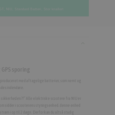
GT
,
NIU
,
Standard Batteri
,
Stor knallert
g GPS sporing
r produceret med aftagelige batterier, som nemt og
ades indendøre.
 sikkerheden?!”
Alle elektriske scootere fra NIU er
om sidder i scooterens styringsenhed. denne enhed
strøm i op til 2 døgn. Derfor kan du altså stadig