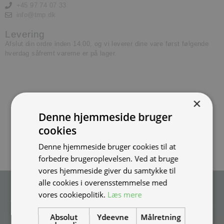
+45 97 74 07 33
info@tmp.dk
Levering
Afslut din ordre inden 14.00, og vi leverer dine vare først følgende
hverdag såfremt varerne er på lager.
×
Denne hjemmeside bruger
cookies
Denne hjemmeside bruger cookies til at
forbedre brugeroplevelsen. Ved at bruge
vores hjemmeside giver du samtykke til
alle cookies i overensstemmelse med
Tilmeld nyhedsmail
vores cookiepolitik.
Læs mere
Vær blandt de første til at modtage info om nye produkter, tilbud,
events og udstillinger.
Absolut
Ydeevne
Målretning