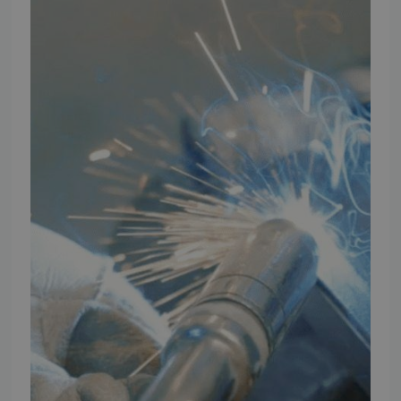
TMP Historie
Cookie og Privatlivspolitik
Salgs- og leveringsbetingelser
Vores brands
Telefontider
Mandag - Torsdag
09:00 - 16:00
Fredag
09:00 - 15:30
Weekend
Lukket
FØLG TMP
Facebook
Youtube
Instagram