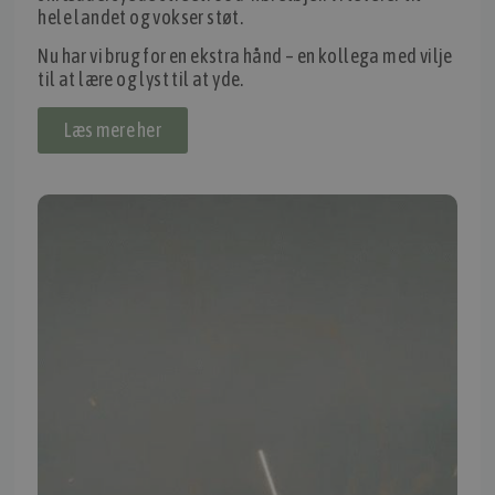
hele landet og vokser støt.
IMPORTØR
Nu har vi brug for en ekstra hånd – en kollega med vilje
Alle mærker og modeller på tmp.dk importeres i Danmark af:
til at lære og lyst til at yde.
Thomas Møller Pedersen Aps.
Læs mere her
Elmevej 18, Glyngøre 7870 Roslev
info@tmp.dk
+45 97 74 07 33
CVR: 29625425
NB:
Ved henvendelse ang. dit køretøj, reparation og service
mm. skal du oplyse dit stelnummer eller registreringsnummer.
INFORMATION
TMP
Ansøg om at blive forhandler
Energiberegner
Artikler