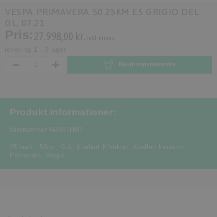
VESPA PRIMAVERA 50 25KM E5 GRIGIO DEL
GL, 07.21
Pris:
27.998,00 kr.
Inkl. moms.
levering 1 - 3 uger
Bestil som restordre
Produkt informationer:
Varenummer: EVF1G1LB01
25 km/t.
,
50cc.
,
Grå
,
Knallert K?rekort
,
Knallert kørekort
,
Primavera
,
Vespa