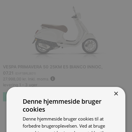
VESPA PRIMAVERA 50 25KM E5 BIANCO INNOC,
07.21
(
EVF1BRLB01
)
27.998,00 kr.
Inkl. moms.
levering 1 - 3 uger
×
Bestil som restordre
Denne hjemmeside bruger
cookies
Denne hjemmeside bruger cookies til at
forbedre brugeroplevelsen. Ved at bruge