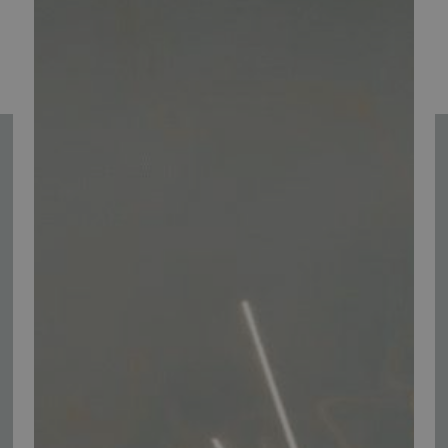
1
2
Se alle
Tilmeld nyhedsmail
Vær blandt de første til at modtage info om nye produkter, tilbud,
events og udstillinger.