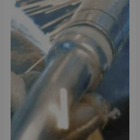
mm. skal du oplyse dit stelnummer eller registreringsnummer.
INFORMATION
TMP
Ansøg om at blive forhandler
Energiberegner
Artikler
TMP Historie
Cookie og Privatlivspolitik
Salgs- og leveringsbetingelser
Vores brands
Telefontider
Mandag - Torsdag
09:00 - 16:00
Fredag
09:00 - 15:30
Weekend
Lukket