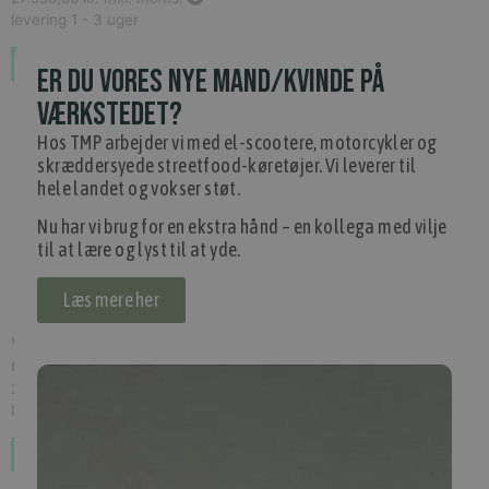
levering 1 - 3 uger
Bestil som restordre
ER DU VORES NYE MAND/KVINDE PÅ
VÆRKSTEDET?
Hos TMP arbejder vi med el-scootere, motorcykler og
skræddersyede streetfood-køretøjer. Vi leverer til
hele landet og vokser støt.
Nu har vi brug for en ekstra hånd – en kollega med vilje
til at lære og lyst til at yde.
Læs mere her
VESPA PRIMAVERA 50 25KM E5 VERDE RELAX,
07.21
(
EVF1VKLB01
)
27.998,00 kr.
Inkl. moms.
levering 1 - 3 uger
Bestil som restordre