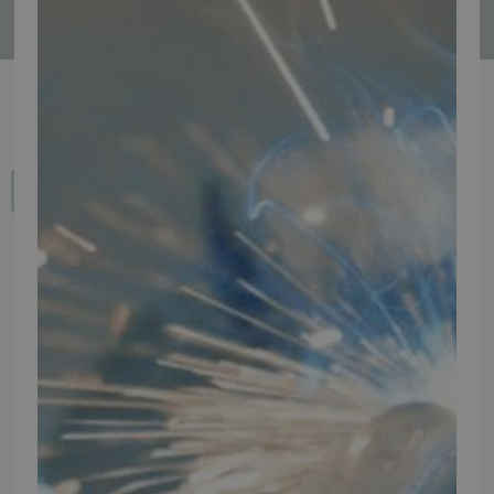
Tilmeld
Fortryd dit køb
IMPORTØR
Alle mærker og modeller på tmp.dk importeres i Danmark af:
Thomas Møller Pedersen Aps.
Elmevej 18, Glyngøre 7870 Roslev
info@tmp.dk
+45 97 74 07 33
CVR: 29625425
NB:
Ved henvendelse ang. dit køretøj, reparation og service