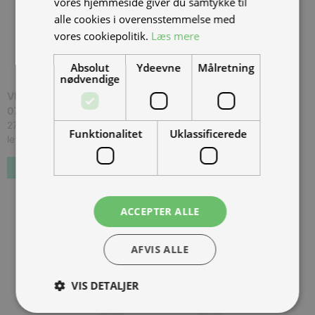
vores hjemmeside giver du samtykke til
alle cookies i overensstemmelse med
vores cookiepolitik.
Læs mere
Absolut
Ydeevne
Målretning
nødvendige
VESPA PRIMAVERA 50 25KM E5 BLU ENERGIA,
07.21
(
EVF1DKLB01
)
27.998,00 kr.
Inkl. moms.
Funktionalitet
Uklassificerede
levering 1 - 3 uger
Bestil som restordre
ACCEPTER ALLE
AFVIS ALLE
VIS DETALJER