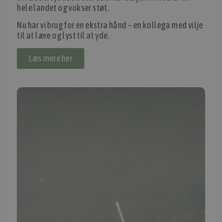
hele landet og vokser støt.
IMPORTØR
Nu har vi brug for en ekstra hånd – en kollega med vilje
Alle mærker og modeller på tmp.dk importeres i Danmark af:
til at lære og lyst til at yde.
Thomas Møller Pedersen Aps.
Læs mere her
Elmevej 18, Glyngøre 7870 Roslev
info@tmp.dk
+45 97 74 07 33
CVR: 29625425
NB:
Ved henvendelse ang. dit køretøj, reparation og service
mm. skal du oplyse dit stelnummer eller registreringsnummer.
INFORMATION
TMP
Ansøg om at blive forhandler
Energiberegner
Artikler