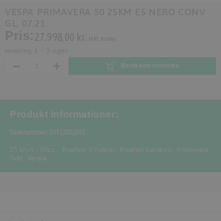
VESPA PRIMAVERA 50 25KM E5 NERO CONV
GL, 07.21
Pris:
27.998,00 kr.
Inkl. moms.
levering 1 - 3 uger
Bestil som restordre
Produkt informationer:
Varenummer: EVF1XNQB01
25 km/t.
,
50cc.
,
Knallert K?rekort
,
Knallert kørekort
,
Primavera
,
Sort
,
Vespa