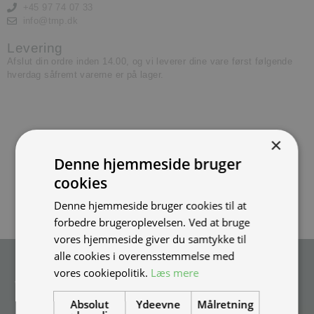
+45 97 74 07 33
info@tmp.dk
Levering
Afslut din ordre inden 14.00, og vi leverer dine vare først følgende
hverdag såfremt varerne er på lager.
×
Denne hjemmeside bruger
cookies
Denne hjemmeside bruger cookies til at
forbedre brugeroplevelsen. Ved at bruge
vores hjemmeside giver du samtykke til
alle cookies i overensstemmelse med
Tilmeld nyhedsmail
vores cookiepolitik.
Læs mere
Vær blandt de første til at modtage info om nye produkter, tilbud,
events og udstillinger.
Absolut
Ydeevne
Målretning