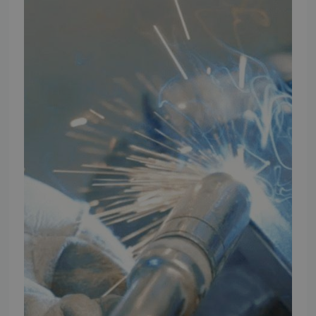
TMP Historie
Cookie og Privatlivspolitik
Salgs- og leveringsbetingelser
Vores brands
Telefontider
Mandag - Torsdag
09:00 - 16:00
Fredag
09:00 - 15:30
Weekend
Lukket
FØLG TMP
Facebook
Youtube
Instagram