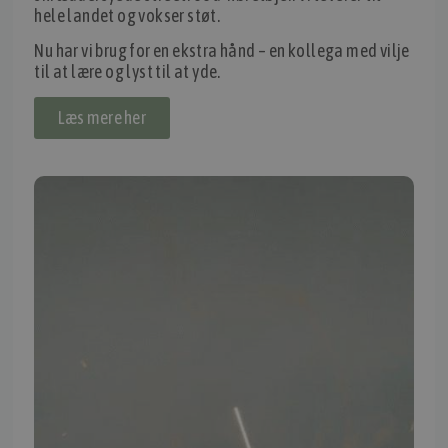
hele landet og vokser støt.
IMPORTØR
Nu har vi brug for en ekstra hånd – en kollega med vilje
Alle mærker og modeller på tmp.dk importeres i Danmark af:
til at lære og lyst til at yde.
Thomas Møller Pedersen Aps.
Læs mere her
Elmevej 18, Glyngøre 7870 Roslev
info@tmp.dk
+45 97 74 07 33
CVR: 29625425
NB:
Ved henvendelse ang. dit køretøj, reparation og service
mm. skal du oplyse dit stelnummer eller registreringsnummer.
INFORMATION
TMP
Ansøg om at blive forhandler
Energiberegner
Artikler