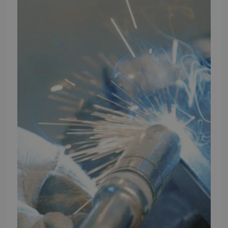
TMP Historie
Cookie og Privatlivspolitik
Salgs- og leveringsbetingelser
Vores brands
Telefontider
Mandag - Torsdag
09:00 - 16:00
Fredag
09:00 - 15:30
Weekend
Lukket
FØLG TMP
Facebook
Youtube
Instagram