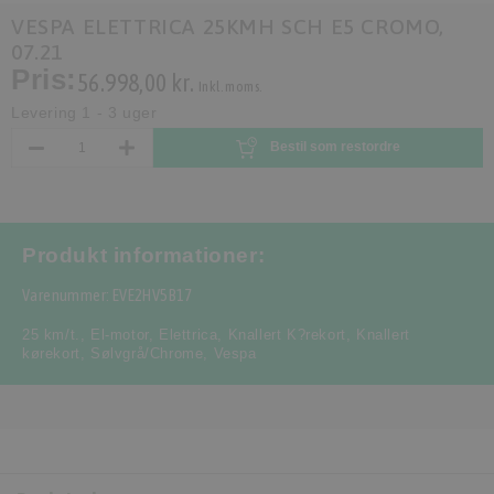
VESPA ELETTRICA 25KMH SCH E5 CROMO,
07.21
Pris:
56.998,00 kr.
Inkl. moms.
Levering 1 - 3 uger
Bestil som restordre
Produkt informationer:
Varenummer: EVE2HV5B17
25 km/t.
,
El-motor
,
Elettrica
,
Knallert K?rekort
,
Knallert
kørekort
,
Sølvgrå/Chrome
,
Vespa