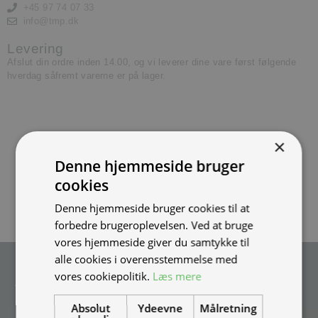
+45 97 74 07 33
info@tmp.dk
Levering
Afslut din ordre inden 14.00, og vi leverer dine vare først følgende
hverdag såfremt varerne er på lager.
×
Denne hjemmeside bruger
cookies
Denne hjemmeside bruger cookies til at
forbedre brugeroplevelsen. Ved at bruge
vores hjemmeside giver du samtykke til
alle cookies i overensstemmelse med
Tilmeld nyhedsmail
vores cookiepolitik.
Læs mere
Vær blandt de første til at modtage info om nye produkter, tilbud,
events og udstillinger.
Absolut
Ydeevne
Målretning