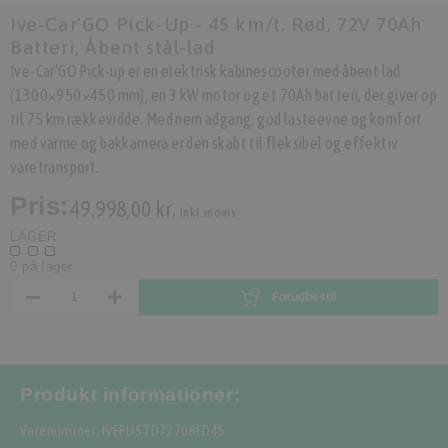
Ive-Car'GO Pick-Up - 45 km/t. Rød, 72V 70Ah
Batteri, Åbent stål-lad
Ive-Car’GO Pick-up er en elektrisk kabinescooter med åbent lad
(1300×950×450 mm), en 3 kW motor og et 70Ah batteri, der giver op
til 75 km rækkevidde. Med nem adgang, god lasteevne og komfort
med varme og bakkamera er den skabt til fleksibel og effektiv
varetransport.
Pris:
49.998,00 kr.
Inkl. moms.
LAGER
0 på lager
Forudbestil
Produkt informationer:
Varenummer: IVEPUSTD7270RED45