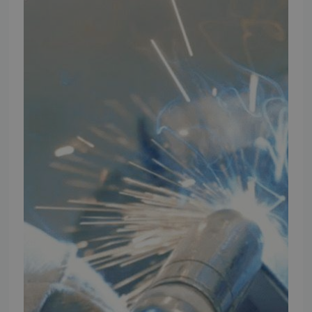
INFORMATION
TMP
Ansøg om at blive forhandler
Energiberegner
Artikler
TMP Historie
Cookie og Privatlivspolitik
Salgs- og leveringsbetingelser
Vores brands
Telefontider
Mandag - Torsdag
09:00 - 16:00
Fredag
09:00 - 15:30
Weekend
Lukket