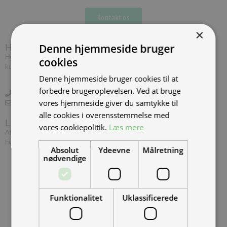
Kontakt os
×
Denne hjemmeside bruger
Har du brug for hjælp?
Hvis du har spørgsmål eller har brug for hjælp, kontakt venligst
cookies
kundeservice.
Denne hjemmeside bruger cookies til at
forbedre brugeroplevelsen. Ved at bruge
+45 97 74 07 33
vores hjemmeside giver du samtykke til
info@tmp.dk
alle cookies i overensstemmelse med
Levering
vores cookiepolitik.
Læs mere
Afslut din ordre inden 14.00, og vi leverer dine vare først følgende
hverdag såfremt varerne er på lager.
Absolut
Ydeevne
Målretning
nødvendige
Funktionalitet
Uklassificerede