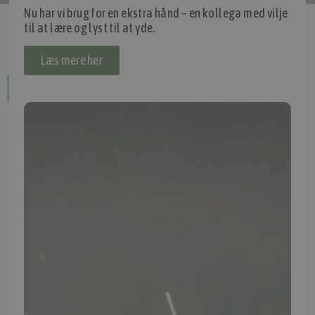
Nu har vi brug for en ekstra hånd – en kollega med vilje
til at lære og lyst til at yde.
Læs mere her
Fortryd dit køb
IMPORTØR
Alle mærker og modeller på tmp.dk importeres i Danmark af:
Thomas Møller Pedersen Aps.
Elmevej 18, Glyngøre 7870 Roslev
info@tmp.dk
+45 97 74 07 33
CVR: 29625425
NB:
Ved henvendelse ang. dit køretøj, reparation og service
mm. skal du oplyse dit stelnummer eller registreringsnummer.