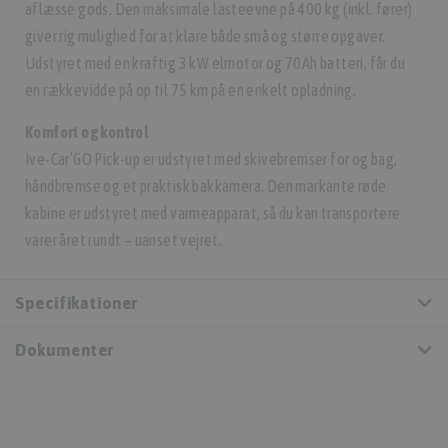
aflæsse gods. Den maksimale lasteevne på 400 kg (inkl. fører)
giver rig mulighed for at klare både små og større opgaver.
Udstyret med en kraftig 3 kW elmotor og 70Ah batteri, får du
en rækkevidde på op til 75 km på en enkelt opladning.
Komfort og kontrol
Ive-Car’GO Pick-up er udstyret med skivebremser for og bag,
håndbremse og et praktisk bakkamera. Den markante røde
kabine er udstyret med varmeapparat, så du kan transportere
varer året rundt – uanset vejret.
Specifikationer
Dokumenter