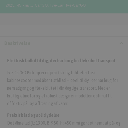
2025
,
45 km/t.
,
Car'GO
,
Ive-Car
,
Ive-Car'GO
Beskrivelse
Elektrisk ladbil til dig, der har brug for fleksibel transport
Ive-Car’GO Pick-up er en praktisk og fuld-elektrisk
kabinescooter med åbent stållad – ideel til dig, der har brug for
nem adgang og fleksibilitet i din daglige transport. Med en
kraftig elmotor og et robust design er modellen optimal til
effektiv på- og aflæsning af varer.
Praktisk lad og solid ydelse
Det åbne lad (L: 1300, B: 950, H: 450 mm) gør det nemt at på- og