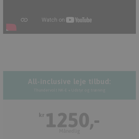
All-inclusive leje tilbud:
Thundervolt NK-E + Udstyr og træning
1250,-
kr
Månedlig