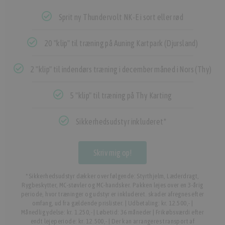
Sprit ny Thundervolt NK-E i sort eller rød
20 "klip" til træning på Auning Kartpark (Djursland)
2 "klip" til indendørs træning i december måned i Nors (Thy)
5 "klip" til træning på Thy Karting
Sikkerhedsudstyr inkluderet*
Skriv mig op!
*Sikkerhedsudstyr dækker over følgende: Styrthjelm, Læderdragt,
Rygbeskytter, MC-støvler og MC-handsker. Pakken lejes over en 3-årig
periode, hvor træninger og udstyr er inkluderet. skader afregnes efter
omfang, ud fra gældende prislister. | Udbetaling: kr. 12.500,- |
Månedlig ydelse: kr. 1.250,- | Løbetid: 36 måneder | Frikøbsværdi efter
endt lejeperiode: kr. 12.500,- | Der kan arrangeres transport af