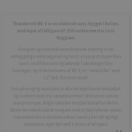
Thundervolt NK-E er en elektrisk racer, bygget i Italien,
med input af tidligere GP 250 verdensmester Loris
Reggiani.
Designet og konstruktionen krævede omkring to års
omhyggelige undersøgelser og tests: et par prototyper blev
lavet, modifikationer og løbende forbedringer blev
foretaget, op til definitionen af ​​NK-E, en “naked bike” med
12” hjul. Ekstremt smuk!
Som på en rigtig racercykel er alle detaljer blevet behandlet
og studeret med stor opmærksomhed: følelsen er som en
racerprototype. Nogle tekniske detaljer bekræfter dette,
såsom den enkeltsidede svingarm med et højstyrkerør spalier,
som understøtter motoren indsat i navet på et aftageligt
aluminiums-eger hjul med 5 skruer af biltypen.