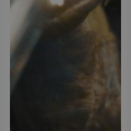
Ansøg om at blive forhandler
Energiberegner
Artikler
TMP Historie
Cookie og Privatlivspolitik
Salgs- og leveringsbetingelser
Vores brands
Telefontider
Mandag - Torsdag
09:00 - 16:00
Fredag
09:00 - 15:30
Weekend
Lukket
FØLG TMP
Facebook
Youtube
Instagram