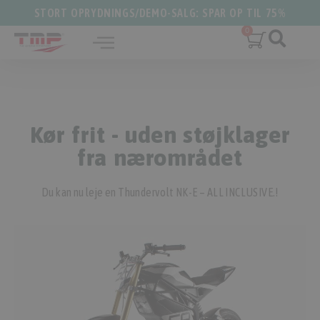
STORT OPRYDNINGS/DEMO-SALG: SPAR OP TIL 75%
Kør frit - uden støjklager
fra nærområdet
Du kan nu leje en Thundervolt NK-E – ALL INCLUSIVE.!