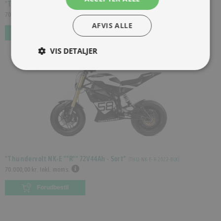
"Thundervolt NK-E ""R"" 72V44Ah - Rød"
(
THU-NK-E-R-2022-RED
)
70.000,00 kr.
Inkl. moms.
AFVIS ALLE
Forudbestil
VIS DETALJER
"Thundervolt NK-E ""R"" 72V44Ah - Sort"
(
THU-NK-E-R-2022-BLK
)
70.000,00 kr.
Inkl. moms.
Forudbestil