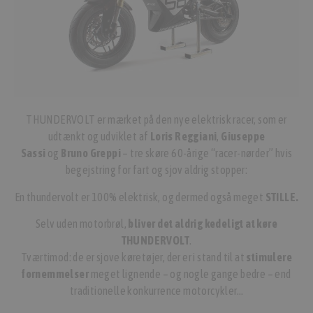
THUNDERVOLT er mærket på den nye elektrisk racer, som er
udtænkt og udviklet af
Loris Reggiani
,
Giuseppe
Sassi
og
Bruno Greppi
– tre skøre 60-årige “racer-nørder” hvis
begejstring for fart og sjov aldrig stopper:
En thundervolt er 100% elektrisk, og dermed også meget
STILLE.
Selv uden motorbrøl,
bliver det aldrig kedeligt at køre
THUNDERVOLT
.
Tværtimod: de er sjove køretøjer, der er i stand til at
stimulere
fornemmelser
meget lignende – og nogle gange bedre – end
traditionelle konkurrence motorcykler…