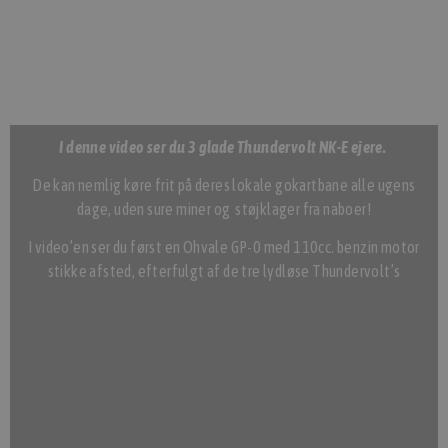
I denne video ser du 3 glade Thundervolt NK-E ejere.
De kan nemlig køre frit på deres lokale gokartbane alle ugens
dage, uden sure miner og støjklager fra naboer!
I video’en ser du først en Ohvale GP-0 med 110cc. benzin motor
stikke afsted, efterfulgt af de tre lydløse Thundervolt’s