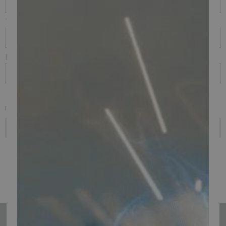
Telefon
E-mail
Jeg ønsker i stedet at høre lejepris på den kraftigere NK-E "R"
model
Send
Tilmeld nyhedsmail