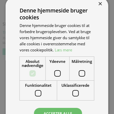
×
Denne hjemmeside bruger
cookies
SPAR
20.000,00 KR.
Denne hjemmeside bruger cookies til at
forbedre brugeroplevelsen. Ved at bruge
Thundervolt NK-E 72V40Ah - Sort
(
THU-NK-E-2022-BLK-1
)
vores hjemmeside giver du samtykke til
35.000,00 kr.
Inkl. moms.
55.000,00 kr.
Vejl. inkl. moms.
alle cookies i overensstemmelse med
vores cookiepolitik.
Læs mere
Absolut
Ydeevne
Målretning
nødvendige
Funktionalitet
Uklassificerede
ACCEPTER ALLE