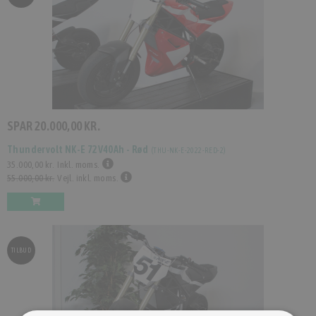
SPAR
20.000,00 KR.
Thundervolt NK-E 72V40Ah - Rød
(
THU-NK-E-2022-RED-2
)
35.000,00 kr.
Inkl. moms.
55.000,00 kr.
Vejl. inkl. moms.
TILBUD