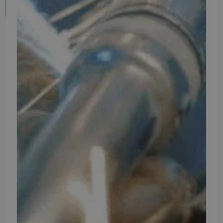
Fortryd dit køb
IMPORTØR
Alle mærker og modeller på tmp.dk importeres i Danmark af:
Thomas Møller Pedersen Aps.
Elmevej 18, Glyngøre 7870 Roslev
info@tmp.dk
+45 97 74 07 33
CVR: 29625425
NB:
Ved henvendelse ang. dit køretøj, reparation og service
mm. skal du oplyse dit stelnummer eller registreringsnummer.
INFORMATION
TMP