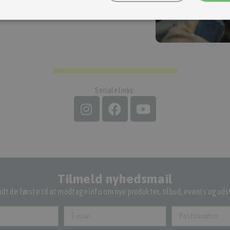
Gå til ohvale.dk
Sociale links:
Tilmeld nyhedsmail
dt de første til at modtage info om nye produkter, tilbud, events og udst