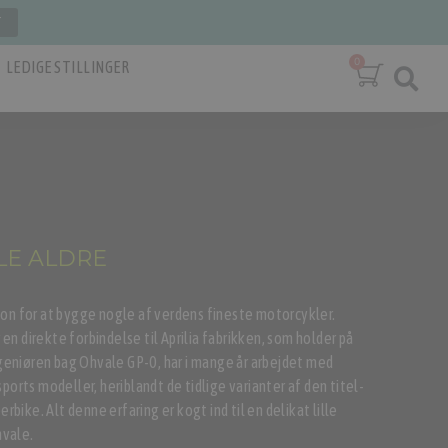
T
LEDIGE STILLINGER
LE ALDRE​
ition for at bygge nogle af verdens fineste motorcykler.
 en direkte forbindelse til Aprilia fabrikken, som holder på
ngeniøren bag Ohvale GP-0, har i mange år arbejdet med
 sports modeller, heriblandt de tidlige varianter af den titel-
rbike. Alt denne erfaring er kogt ind til en delikat lille
hvale.