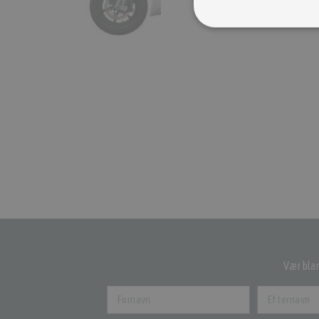
Læs mere her
Vær blan