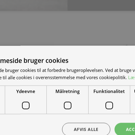
meside bruger cookies
S NYE MAND/KVINDE
 bruger cookies til at forbedre brugeroplevelsen. Ved at bruge
 til alle cookies i overensstemmelse med vores cookiepolitik.
Læ
DET?
Ydeevne
Målretning
Funktionalitet
el-scootere, motorcykler og
-køretøjer. Vi leverer til hele landet
ra hånd – en kollega med vilje til at
AFVIS ALLE
ACC