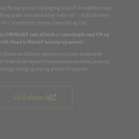
oad Racing sporten tilgængelig, med GP-0 modelerne som
 bagsædet af en almindelig “mikro-bil” – til de lidt mere
GP-2 modellerne, som har større hjul og stel.
ner i FIM MiniGP som afholdes i samarbejde med FIM og
skridt i Road to MotoGP talentprogrammet
m Ohvale modellerne, henviser vi til vores dedikerede
r finder du detaljeret information om modeller, priser og
skellige nyttige guides og artikler fra sporten.
Gå til ohvale.dk