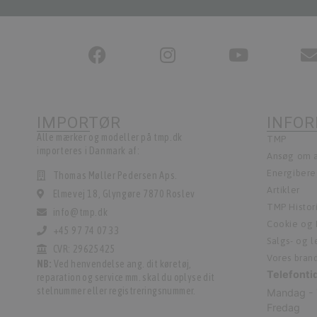
IMPORTØR
INFO
Alle mærker og modeller på tmp.dk
TMP
importeres i Danmark af:
Ansøg om a
Energiber
Thomas Møller Pedersen Aps.
Artikler
Elmevej 18, Glyngøre 7870 Roslev
TMP Histor
info@tmp.dk
Cookie og P
+45 97 74 07 33
Salgs- og 
CVR: 29625425
Vores bran
NB:
Ved henvendelse ang. dit køretøj,
Telefonti
reparation og service mm. skal du oplyse dit
stelnummer eller registreringsnummer.
Mandag - 
Fredag