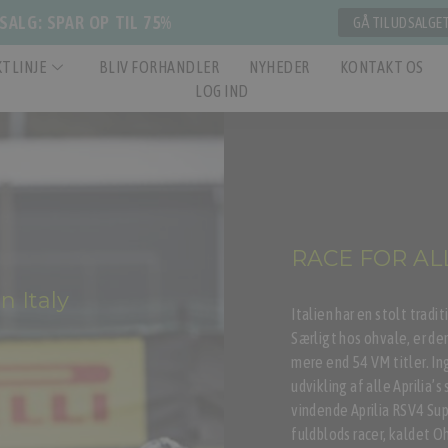
ALG: SPAR OP TIL 75%
GÅ TIL UDSALGE
TLINJE
BLIV FORHANDLER
NYHEDER
KONTAKT OS
LOG IND
RACE FOR AL
 Italy
Italien har en stolt trad
Særligt hos ohvale, er der
mere end 54 VM titler. I
udvikling af alle Aprilia’s
vindende Aprilia RSV4 Supe
fuldblods racer, kaldet O