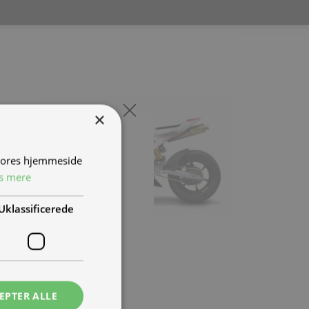
×
 vores hjemmeside
s mere
Uklassificerede
EPTER ALLE