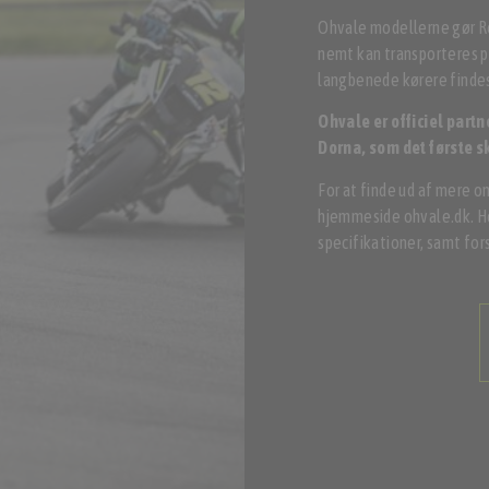
Ohvale modellerne gør R
nemt kan transporteres på
langbenede kørere findes 
Ohvale er officiel part
Dorna, som det første 
For at finde ud af mere o
hjemmeside ohvale.dk. He
specifikationer, samt for