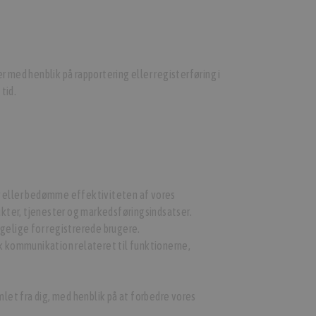
r med henblik på rapportering eller registerføring i
tid.
r eller bedømme effektiviteten af vores
ukter, tjenester og markedsføringsindsatser.
gelige for registrerede brugere.
k kommunikation relateret til funktionerne,
let fra dig, med henblik på at forbedre vores