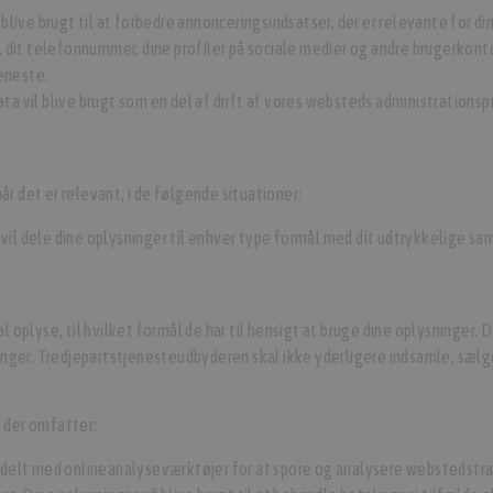
blive brugt til at forbedre annonceringsindsatser, der er relevante for di
 dit telefonnummer, dine profiler på sociale medier og andre brugerkonto
jeneste.
ta vil blive brugt som en del af drift af vores websteds administrationspr
r det er relevant, i de følgende situationer:
l dele dine oplysninger til enhver type formål med dit udtrykkelige sa
l oplyse, til hvilket formål de har til hensigt at bruge dine oplysninger.
ger. Tredjepartstjenesteudbyderen skal ikke yderligere indsamle, sælge
, der omfatter:
 delt med onlineanalyseværktøjer for at spore og analysere webstedstra