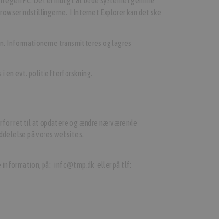
 din egen PC. Det er muligt at bede systemet gemme
rowserindstillingerne. I Internet Explorer kan det ske
en. Informationerne transmitteres og lagres
i en evt. politiefterforskning.
erfor ret til at opdatere og ændre nærværende
eddelelse på vores websites.
e information, på: info@tmp.dk eller på tlf: