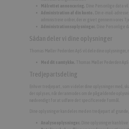
Målrettet annoncering.
Dine Personlige data vil 
Administration af din konto.
Din e-mail-adresse,
administrere ordrer, der er givet gennem vores T
Administrationsoplysninger.
Dine Personlige da
Sådan deler vi dine oplysninger
Thomas Møller Pederden ApS vil dele dine oplysninger, nå
Med dit samtykke.
Thomas Møller Pederden ApS vi
Tredjepartsdeling
Enhver tredjepart, som vi deler dine oplysninger med, ska
der oplyses, når der anmodes om de pågældende oplysnin
nødvendigt for at udføre det specificerede formål.
Dine oplysninger kan deles med en tredjepart af grunde
Analyseoplysninger.
Dine oplysninger kan blive