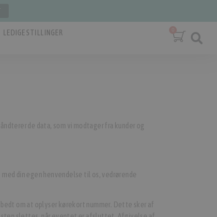
T
LEDIGE STILLINGER
håndterer de data, som vi modtager fra kunder og
se med din egen henvendelse til os, vedrørende
il, bedt om at oplyser kørekort nummer. Dette sker af
resten slettes, når eventet er afsluttet. Afgivelse af