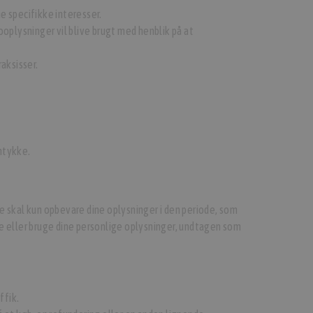
ne specifikke interesser.
oplysninger vil blive brugt med henblik på at
aksisser.
mtykke.
 De skal kun opbevare dine oplysninger i den periode, som
 eller bruge dine personlige oplysninger, undtagen som
ffik.