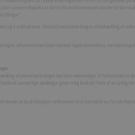
et i indkøbsvognen. En cookie er betegnelsen for en fil som gemmes på
å et senere tidspunkt at slette disse informationer, kan dette ske via b
stillinger”.
er og e-mail adresse. Disse informationer bruges til behandling af ordr
oretages. Informationen finder normalt ingen anvendelse, men kan bruges 
nger
ehandling af personoplysninger kan blive nødvendige. Vi forbeholder os d
tilfælde af væsentlige ændringer giver vi dig besked i form af en synlig m
enstående, er du altid meget velkommen til at kontakte os, for yderliger