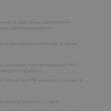
e i det til enhver tid benyttede nyhedsbrevs-
nederst i mailen med nyhedsbrevet.
med, at henvendelsen evt. videresendes til relevant
s sociale medier, til pressemeddelelser, til TMP’s
udmelding om arrangementet.
d at henvende sig til TMP-medarbejder ved ankomst til
udbyder med godkendelse fra E-mærket.