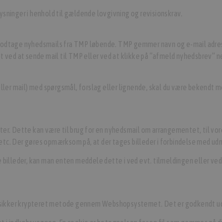
sninger i henhold til gældende lovgivning og revisionskrav.
modtage nyhedsmails fra TMP løbende. TMP gemmer navn og e-mail adress
t ved at sende mail til TMP eller ved at klikke på ”afmeld nyhedsbrev” 
eller mail) med spørgsmål, forslag eller lignende, skal du være bekendt 
er. Dette kan være til brug for en nyhedsmail om arrangementet, til vore
etc. Der gøres opmærksom på, at der tages billeder i forbindelse med 
 billeder, kan man enten meddele dette i ved evt. tilmeldingen eller ve
 en sikker krypteret metode gennem Webshopsystemet. Det er godkendt 