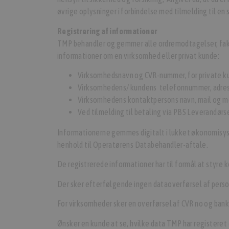
øvrige oplysninger i forbindelse med tilmelding til en se
Registrering af informationer
TMP behandler og gemmer alle ordremodtagelser, faktu
informationer om en virksomhed eller privat kunde:
Virksomhedsnavn og CVR-nummer, for private ku
Virksomhedens/ kundens telefonnummer, adre
Virksomhedens kontaktpersons navn, mail og 
Ved tilmelding til betaling via PBS Leverandør
Informationerne gemmes digitalt i lukket økonomisy
henhold til Operatørens Databehandler-aftale.
De registrerede informationer har til formål at styre k
Der sker efterfølgende ingen dataoverførsel af perso
For virksomheder sker en overførsel af CVR no og banko
Ønsker en kunde at se, hvilke data TMP har register