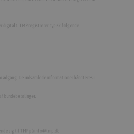
 digitalt. TMP registrerer typisk følgende
r adgang. De indsamlede informationer håndteres i
 af kundebetalinger.
ende sig til TMP på info@tmp.dk