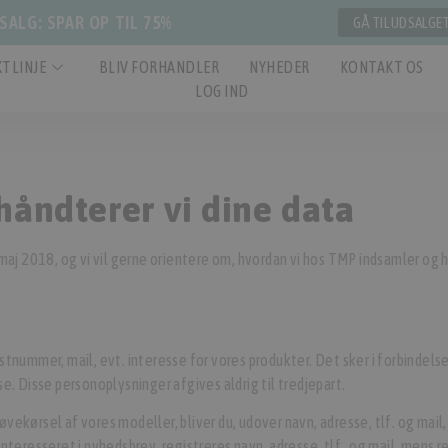
ALG: SPAR OP TIL 75%
GÅ TIL UDSALGE
TLINJE
BLIV FORHANDLER
NYHEDER
KONTAKT OS
LOG IND
håndterer vi dine data
maj 2018, og vi vil gerne orientere om, hvordan vi hos TMP indsamler og 
stnummer, mail, evt. interesse for vores produkter. Det sker i forbindel
e. Disse personoplysninger afgives aldrig til tredjepart.
prøvekørsel af vores modeller, bliver du, udover navn, adresse, tlf. og ma
r interesseret i nyhedsbrev, registreres navn, adresse, tlf. og mail, mens 