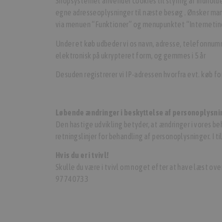
Shopsystemet anvender cookies til styring af indhold
egne adresseoplysninger til næste besøg . Ønsker man p
via menuen “Funktioner” og menupunktet “Internetind
Under et køb udbeder vi os navn, adresse, telefonnumm
elektronisk på ukrypteret form, og gemmes i 5 år
Desuden registrerer vi IP-adressen hvorfra evt. køb f
Løbende ændringer i beskyttelse af personoplysni
Den hastige udvikling betyder, at ændringer i vores b
retningslinjer for behandling af personoplysninger. I 
Hvis du er i tvivl!
Skulle du være i tvivl om noget efter at have læst ov
97740733