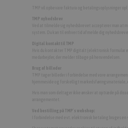
TMP vil opbevare faktura og betalingsoplysninger oply
TMP nyhedsbrev
Ved at tilmelde sig nyhedsbrevet accepterer man at 
system. Du kan til enhver tid afmelde dig nyhedsbreve
Digital kontakt til TMP
Hvis du kontakter TMP digitalt (elektronisk formular 
medarbejder, der melder tilbage på henvendelsen.
Brug af billeder
TMP tager billeder i forbindelse med vore arrangement
hjemmeside og forskelligt markedsføringsmateriale, 
Hvis man som deltager ikke ønsker at optræde på disse
arrangementet.
Ved bestilling på TMP´s webshop:
I forbindelse med evt. elektronisk betaling bruges