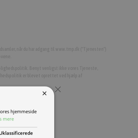
ndsamler, når du har adgang til www.tmp.dk ("Tjenesten")
lovene.
ighedspolitik. Benyt venligst ikke vores Tjeneste,
hedspolitik er blevet oprettet ved hjælp af
×
gående varsel.
 vores hjemmeside
s mere
Uklassificerede