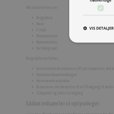
skræddersyede streetfood
Når du benytter vores Tjeneste, bliver du bedt om at giv
og vokser støt.
Nu har vi brug for en ekst
Brugsdata
lære og lyst til at yde.
Navn
VIS DETALJER
E-mail
Læs mere her
Mobilnummer
Hjemmeadresse
Betalingsoplysninger
Brugsdata omfatter følgende:
Internetprotokoladresse (IP) på computere, der ha
Hjemmesideanmodninger
Henvisende websider
Browseren, der benyttes til at få adgang til web
Tidspunkt og dato for adgang
Sådan indsamler vi oplysninger