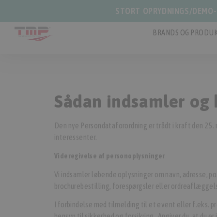
STORT OPRYDNINGS/DEMO-S
BRANDS OG PRODUK
Sådan indsamler og 
Den nye Persondataforordning er trådt i kraft den 25. 
interessenter.
Videregivelse af personoplysninger
Vi indsamler løbende oplysninger om navn, adresse, po
brochurebestilling, forespørgsler eller ordreaflæggels
I forbindelse med tilmelding til et event eller f.eks. 
hensyn til sikkerhed og forsikring, Angiver du, at du e