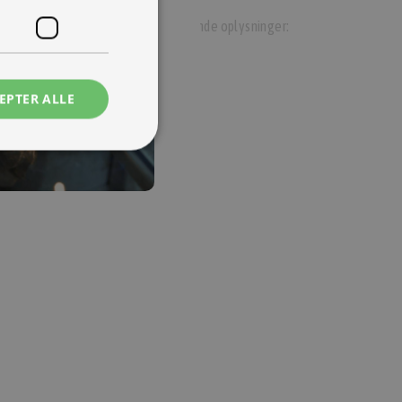
re dig. www.tmp.dk indsamler de følgende oplysninger:
EPTER ALLE