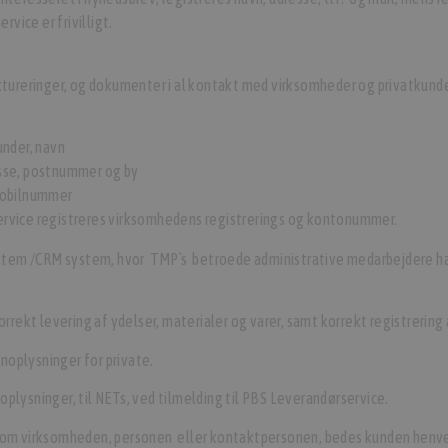
rvice er frivilligt.
reringer, og dokumenter i al kontakt med virksomheder og privatkunder
nder, navn
sse, postnummer og by
mobilnummer
service registreres virksomhedens registrerings og kontonummer.
stem /CRM system, hvor TMP`s betroede administrative medarbejdere ha
orrekt levering af ydelser, materialer og varer, samt korrekt registrering
noplysninger for private.
plysninger, til NETs, ved tilmelding til PBS Leverandørservice.
et om virksomheden, personen eller kontaktpersonen, bedes kunden henv