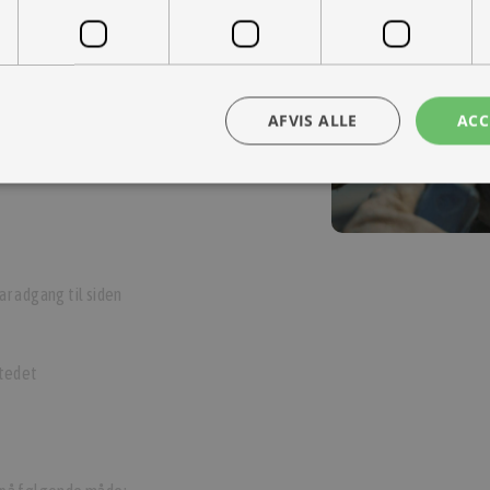
-køretøjer. Vi leverer til hele landet
e os personlige oplysninger, der bruges til at kontakte eller identifice
ra hånd – en kollega med vilje til at
AFVIS ALLE
ACC
r adgang til siden
stedet