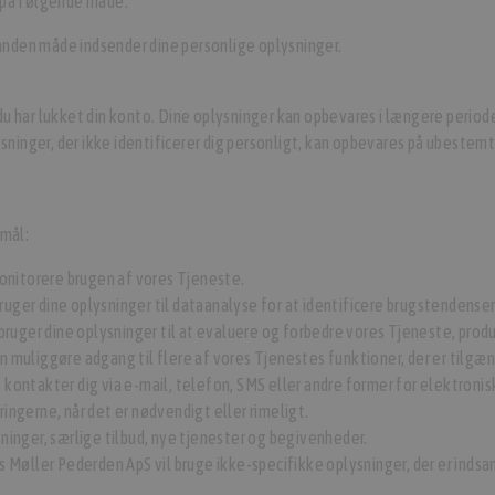
 på følgende måde:
 anden måde indsender dine personlige oplysninger.
 du har lukket din konto. Dine oplysninger kan opbevares i længere periode
ger, der ikke identificerer dig personligt, kan opbevares på ubestemt 
rmål:
nitorere brugen af vores Tjeneste.
ger dine oplysninger til dataanalyse for at identificere brugstendense
bruger dine oplysninger til at evaluere og forbedre vores Tjeneste, prod
 muliggøre adgang til flere af vores Tjenestes funktioner, der er tilgæn
ontakter dig via e-mail, telefon, SMS eller andre former for elektronis
ngerne, når det er nødvendigt eller rimeligt.
inger, særlige tilbud, nye tjenester og begivenheder.
Møller Pederden ApS vil bruge ikke-specifikke oplysninger, der er indsam