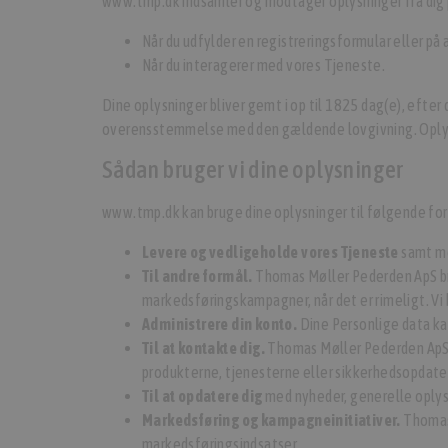
www.tmp.dk indsamler og modtager oplysninger fra dig
Når du udfylder en registreringsformular eller på
Når du interagerer med vores Tjeneste.
Dine oplysninger bliver gemt i op til 1825 dag(e), efter
overensstemmelse med den gældende lovgivning. Oplysnin
Sådan bruger vi dine oplysninger
www.tmp.dk kan bruge dine oplysninger til følgende fo
Levere og vedligeholde vores Tjeneste
samt mo
Til andre formål.
Thomas Møller Pederden ApS bru
markedsføringskampagner, når det er rimeligt. Vi 
Administrere din konto.
Dine Personlige data kan
Til at kontakte dig.
Thomas Møller Pederden ApS k
produkterne, tjenesterne eller sikkerhedsopdateri
Til at opdatere dig
med nyheder, generelle oplysn
Markedsføring og kampagneinitiativer.
Thomas 
markedsføringsindsatser.