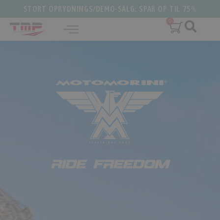
STORT OPRYDNINGS/DEMO-SALG: SPAR OP TIL 75%