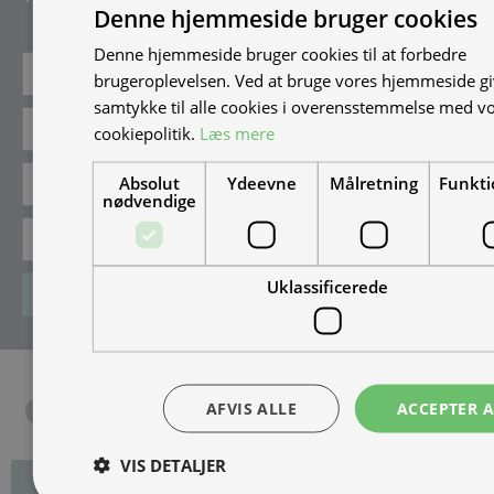
Denne hjemmeside bruger cookies
events og udstillinger.
Denne hjemmeside bruger cookies til at forbedre
brugeroplevelsen. Ved at bruge vores hjemmeside gi
samtykke til alle cookies i overensstemmelse med v
cookiepolitik.
Læs mere
Absolut
Ydeevne
Målretning
Funkti
nødvendige
Uklassificerede
Tilmeld
AFVIS ALLE
ACCEPTER A
VIS DETALJER
Fortryd dit køb