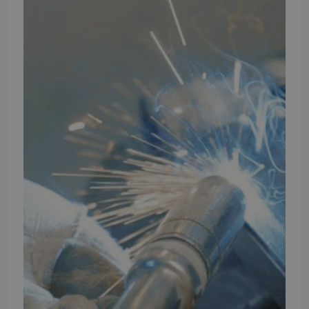
Artikler
TMP Historie
Cookie og Privatlivspolitik
Salgs- og leveringsbetingelser
Vores brands
Telefontider
Mandag - Torsdag
09:00 - 16:00
Fredag
09:00 - 15:30
Weekend
Lukket
FØLG TMP
Facebook
Youtube
Instagram