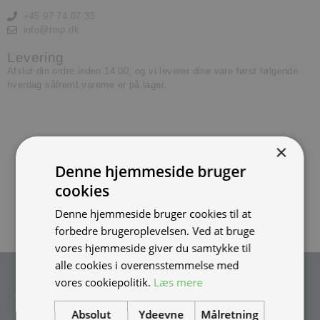
+45 97 74 07 33
info@tmp.dk
Levering
Afslut din ordre inden 14.00, og vi leverer dine vare først følgende
hverdag såfremt varerne er på lager.
×
Denne hjemmeside bruger
cookies
Denne hjemmeside bruger cookies til at
forbedre brugeroplevelsen. Ved at bruge
vores hjemmeside giver du samtykke til
alle cookies i overensstemmelse med
Tilmeld nyhedsmail
vores cookiepolitik.
Læs mere
Vær blandt de første til at modtage info om nye produkter, tilbud,
Absolut
Ydeevne
Målretning
events og udstillinger.