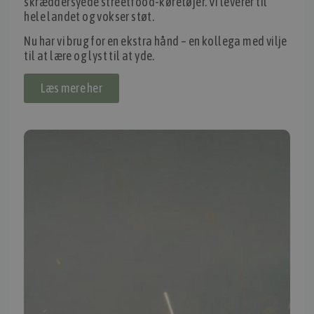
skræddersyede streetfood-køretøjer. Vi leverer til
hele landet og vokser støt.
IMPORTØR
Nu har vi brug for en ekstra hånd – en kollega med vilje
Alle mærker og modeller på tmp.dk importeres i Danmark af:
til at lære og lyst til at yde.
Thomas Møller Pedersen Aps.
Læs mere her
Elmevej 18, Glyngøre 7870 Roslev
info@tmp.dk
+45 97 74 07 33
CVR: 29625425
NB:
Ved henvendelse ang. dit køretøj, reparation og service
mm. skal du oplyse dit stelnummer eller registreringsnummer.
INFORMATION
TMP
Ansøg om at blive forhandler
Energiberegner