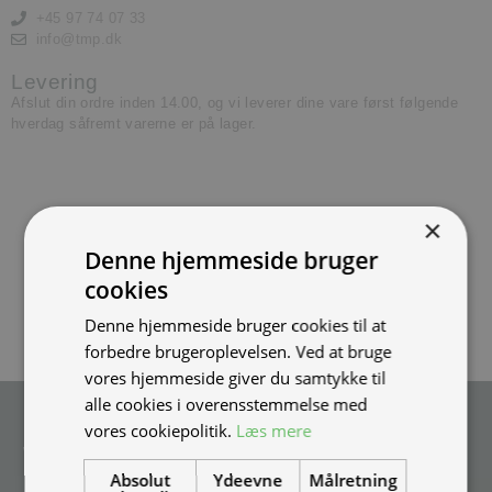
+45 97 74 07 33
info@tmp.dk
Levering
Afslut din ordre inden 14.00, og vi leverer dine vare først følgende
hverdag såfremt varerne er på lager.
×
Denne hjemmeside bruger
cookies
Denne hjemmeside bruger cookies til at
forbedre brugeroplevelsen. Ved at bruge
vores hjemmeside giver du samtykke til
alle cookies i overensstemmelse med
Tilmeld nyhedsmail
vores cookiepolitik.
Læs mere
Vær blandt de første til at modtage info om nye produkter, tilbud,
Absolut
Ydeevne
Målretning
events og udstillinger.