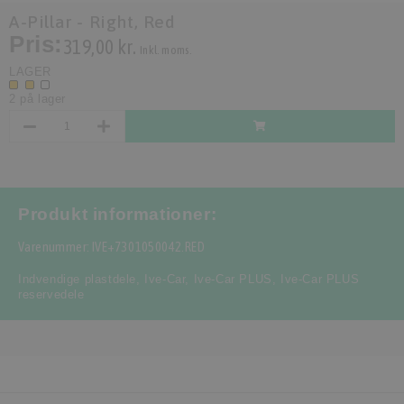
A-Pillar - Right, Red
Pris:
319,00 kr.
Inkl. moms.
LAGER
2 på lager
Produkt informationer:
Varenummer: IVE+7301050042.RED
Indvendige plastdele
,
Ive-Car
,
Ive-Car PLUS
,
Ive-Car PLUS
reservedele