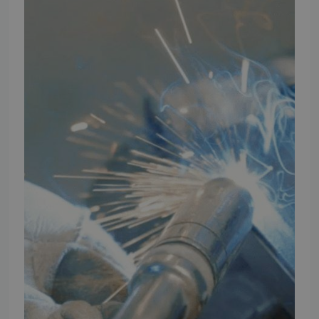
TMP Historie
Cookie og Privatlivspolitik
Salgs- og leveringsbetingelser
Vores brands
Telefontider
Mandag - Torsdag
09:00 - 16:00
Fredag
09:00 - 15:30
Weekend
Lukket
FØLG TMP
Facebook
Youtube
Instagram