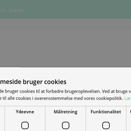
Lås
,
Sidedør
meside bruger cookies
S NYE MAND/KVINDE
 bruger cookies til at forbedre brugeroplevelsen. Ved at bruge
 til alle cookies i overensstemmelse med vores cookiepolitik.
Læ
DET?
Ydeevne
Målretning
Funktionalitet
el-scootere, motorcykler og
-køretøjer. Vi leverer til hele landet