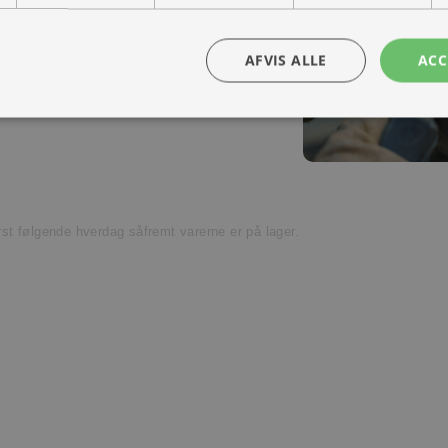
ra hånd – en kollega med vilje til at
Kontakt os
AFVIS ALLE
ACC
t venligst kundeservice.
ørst følgende hverdag såfremt varerne er på lager.