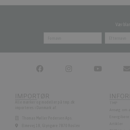
Vær blan
IMPORTØR
INFO
Alle mærker og modeller på tmp.dk
TMP
importeres i Danmark af:
Ansøg om a
Energiber
Thomas Møller Pedersen Aps.
Artikler
Elmevej 18, Glyngøre 7870 Roslev