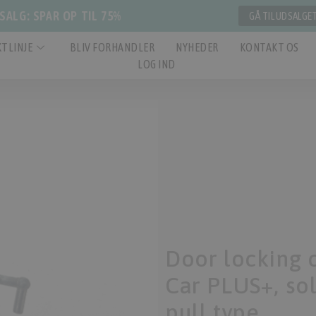
ALG: SPAR OP TIL 75%
GÅ TIL UDSALGE
TLINJE
BLIV FORHANDLER
NYHEDER
KONTAKT OS
LOG IND
Door locking c
Car PLUS+, sol
pull type