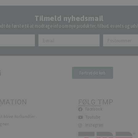
Tilmeld nyhedsmail
dt de første til at modtage info om nye produkter, tilbud, events og udst
Fortryd dit køb
RMATION
FØLG TMP
Facebook
t blive forhandler
Youtube
egner
Instagram