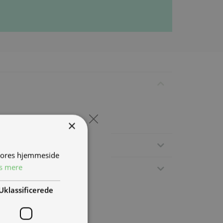
×
 vores hjemmeside
s mere
Uklassificerede