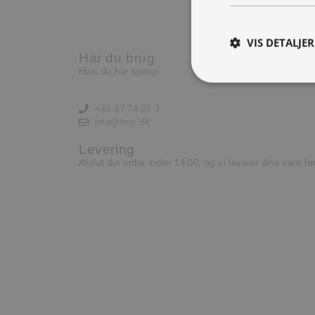
Nu har vi brug for en ekst
lære og lyst til at yde.
VIS DETALJER
Har du brug for hjælp?
Læs mere her
Hvis du har spørgsmål eller har brug for hjælp, kontak
+45 97 74 07 33
info@tmp.dk
Levering
Afslut din ordre inden 14.00, og vi leverer dine vare f