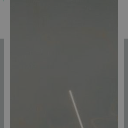
1
2
Se alle
Tilmeld nyhedsmail
Vær blandt de første til at modtage info om nye produkter, tilbud,
events og udstillinger.