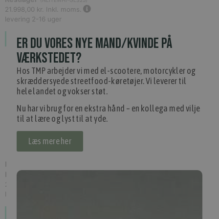
(
NLITEWHI-GLS25
)
21.998,00 kr.
Inkl. moms.
levering 2-16 uger
ER DU VORES NYE MAND/KVINDE PÅ
Forudbestil
VÆRKSTEDET?
Hos TMP arbejder vi med el-scootere, motorcykler og
skræddersyede streetfood-køretøjer. Vi leverer til
hele landet og vokser støt.
Nu har vi brug for en ekstra hånd – en kollega med vilje
til at lære og lyst til at yde.
Læs mere her
NIU NQi Lite 25 km/t. Midnight Black Glo, *Udg?et /
Restlager, El scooter
(
NLITEBLK-GLS25
)
21.998,00 kr.
Inkl. moms.
levering 2-16 uger
Forudbestil