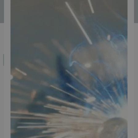
Tilmeld
Fortryd dit køb
IMPORTØR
Alle mærker og modeller på tmp.dk importeres i Danmark af:
Thomas Møller Pedersen Aps.
Elmevej 18, Glyngøre 7870 Roslev
info@tmp.dk
+45 97 74 07 33
CVR: 29625425