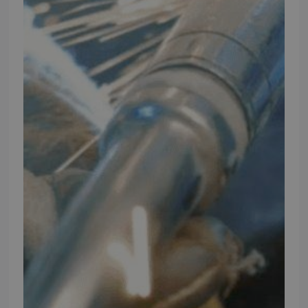
NB:
Ved henvendelse ang. dit køretøj, reparation og service
mm. skal du oplyse dit stelnummer eller registreringsnummer.
INFORMATION
TMP
Ansøg om at blive forhandler
Energiberegner
Artikler
TMP Historie
Cookie og Privatlivspolitik
Salgs- og leveringsbetingelser
Vores brands
Telefontider
Mandag - Torsdag
09:00 - 16:00
Fredag
09:00 - 15:30
Weekend
Lukket