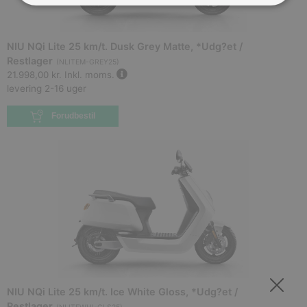
NIU NQi Lite 25 km/t. Dusk Grey Matte, *Udg?et /
Restlager
(
NLITEM-GREY25
)
21.998,00 kr.
Inkl. moms.
levering 2-16 uger
Forudbestil
NIU NQi Lite 25 km/t. Ice White Gloss, *Udg?et /
Restlager