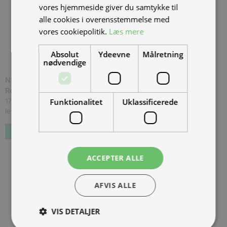
vores hjemmeside giver du samtykke til
alle cookies i overensstemmelse med
vores cookiepolitik.
Læs mere
Absolut
Ydeevne
Målretning
nødvendige
NIU MQi+ Lite 45 km/t. White, *Udg?et /
Restlager
(
MLITEWHI45
)
Funktionalitet
Uklassificerede
17.998,00 kr.
Inkl. moms.
levering 2-16 uger
Forudbestil
ACCEPTER ALLE
AFVIS ALLE
VIS DETALJER