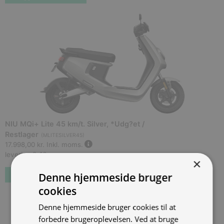
NIU MQi+ Lite 45 km/t. Silver, *Udg?et /
Restlager
(
MLITESILVER45
)
17.998,00 kr.
Inkl. moms.
levering 2-16 uger
×
Denne hjemmeside bruger
Forudbestil
cookies
Denne hjemmeside bruger cookies til at
forbedre brugeroplevelsen. Ved at bruge