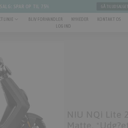
ALG: SPAR OP TIL 75%
GÅ TIL UDSALGE
TLINJE
BLIV FORHANDLER
NYHEDER
KONTAKT OS
LOG IND
NIU NQi Lite 
Matte, *Udg?et