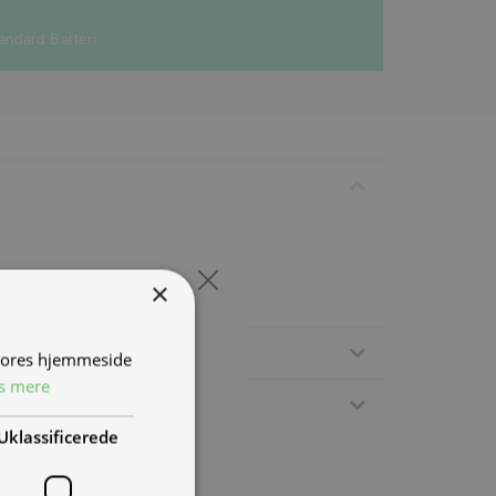
andard Batteri
×
 vores hjemmeside
s mere
Uklassificerede