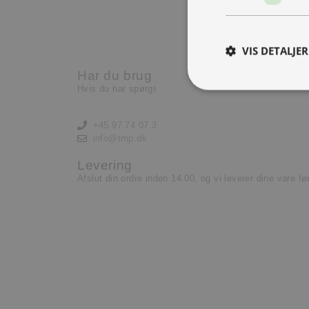
Nu har vi brug for en ekst
lære og lyst til at yde.
VIS DETALJER
Læs mere her
Har du brug for hjælp?
Hvis du har spørgsmål eller har brug for hjælp, kontak
+45 97 74 07 33
info@tmp.dk
Levering
Afslut din ordre inden 14.00, og vi leverer dine vare f