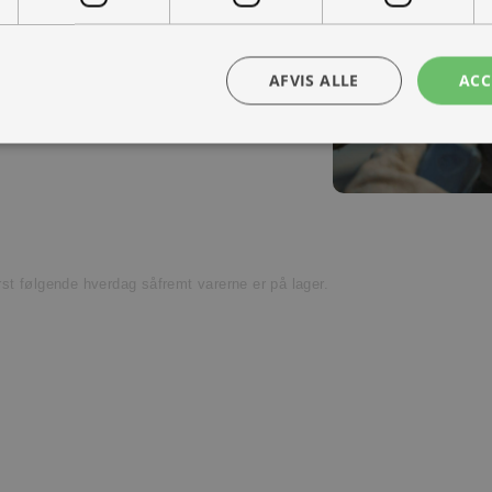
ra hånd – en kollega med vilje til at
Kontakt os
AFVIS ALLE
ACC
t venligst kundeservice.
ørst følgende hverdag såfremt varerne er på lager.