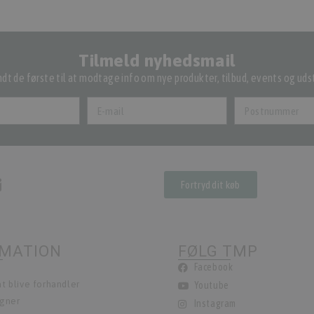
Tilmeld nyhedsmail
dt de første til at modtage info om nye produkter, tilbud, events og udst
Fortryd dit køb
RMATION
FØLG TMP
Facebook
t blive forhandler
Youtube
egner
Instagram