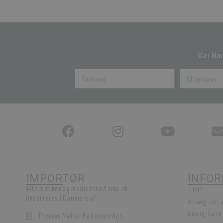
Vær blan
IMPORTØR
INFO
Alle mærker og modeller på tmp.dk
TMP
importeres i Danmark af:
Ansøg om a
Energiber
Thomas Møller Pedersen Aps.