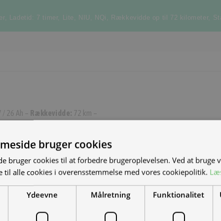
er
,
Ladetid: 7 timer
,
Lite
,
NIU
,
NQi
,
Rækkevidde op til 72 kilometer
,
St
 / 26 Ah –
Rækkevidde:
72 km –
meside bruger cookies
S NYE MAND/KVINDE
 bruger cookies til at forbedre brugeroplevelsen. Ved at bruge
 til alle cookies i overensstemmelse med vores cookiepolitik.
Læ
DET?
Ydeevne
Målretning
Funktionalitet
el-scootere, motorcykler og
-køretøjer. Vi leverer til hele landet