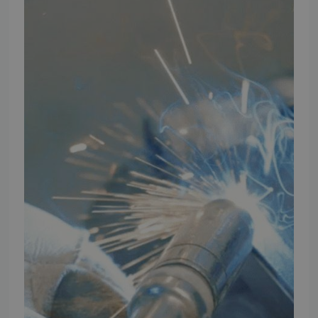
Energiberegner
Artikler
TMP Historie
Cookie og Privatlivspolitik
Salgs- og leveringsbetingelser
Vores brands
Telefontider
Mandag - Torsdag
09:00 - 16:00
Fredag
09:00 - 15:30
Weekend
Lukket
FØLG TMP
Facebook
Youtube
Instagram