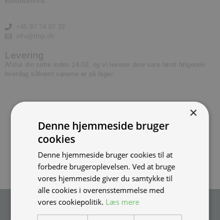
kundeservice.
+45 97 74 07 33
info@tmp.dk
Levering
Afslut din ordre inden 14.00, og vi leverer dine vare først følgende
hverdag såfremt varerne er på lager.
×
Denne hjemmeside bruger
cookies
Denne hjemmeside bruger cookies til at
forbedre brugeroplevelsen. Ved at bruge
vores hjemmeside giver du samtykke til
alle cookies i overensstemmelse med
vores cookiepolitik.
Læs mere
Tilmeld nyhedsmail