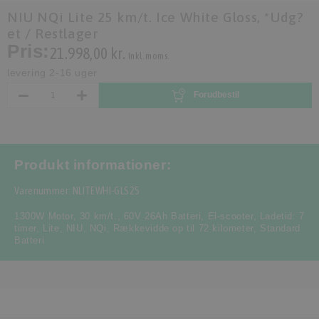
NIU NQi Lite 25 km/t. Ice White Gloss, *Udg?
et / Restlager
Pris:
21.998,00 kr.
Inkl. moms.
levering 2-16 uger
Forudbestil
Produkt informationer:
Varenummer: NLITEWHI-GLS25
1300W Motor
,
30 km/t.
,
60V 26Ah Batteri
,
El-scooter
,
Ladetid: 7
timer
,
Lite
,
NIU
,
NQi
,
Rækkevidde op til 72 kilometer
,
Standard
Batteri