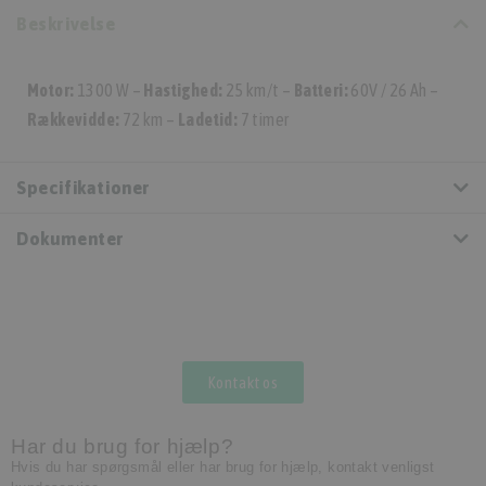
Beskrivelse
Motor:
1300 W –
Hastighed:
25 km/t –
Batteri:
60V / 26 Ah –
Rækkevidde:
72 km –
Ladetid:
7 timer
Specifikationer
Dokumenter
Kontakt os
Har du brug for hjælp?
Hvis du har spørgsmål eller har brug for hjælp, kontakt venligst