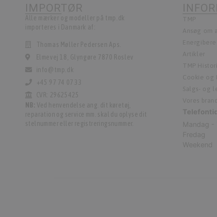
IMPORTØR
INFO
Alle mærker og modeller på tmp.dk
TMP
importeres i Danmark af:
Ansøg om a
Energiber
Thomas Møller Pedersen Aps.
Artikler
Elmevej 18, Glyngøre 7870 Roslev
TMP Histor
info@tmp.dk
Cookie og P
+45 97 74 07 33
Salgs- og 
CVR: 29625425
Vores bran
NB:
Ved henvendelse ang. dit køretøj,
Telefonti
reparation og service mm. skal du oplyse dit
stelnummer eller registreringsnummer.
Mandag - 
Fredag
Weekend