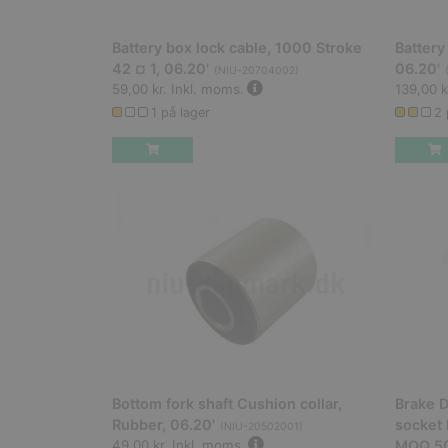
Battery box lock cable, 1000 Stroke
Battery
42 ¤ 1, 06.20'
06.20'
(
NIU-20704002
)
59,00 kr.
Inkl. moms.
139,00 k
1 på lager
2 
Bottom fork shaft Cushion collar,
Brake D
Rubber, 06.20'
socket
(
NIU-20502001
)
49,00 kr.
Inkl. moms.
MOQ 5