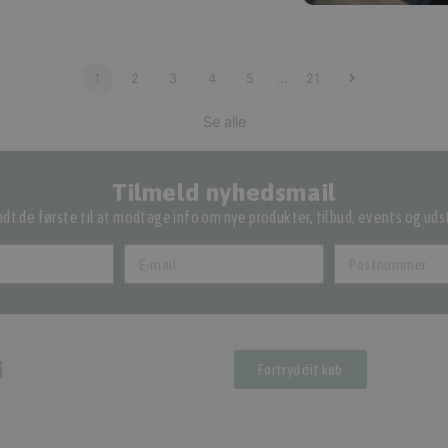
1
2
3
4
5
...
21
Se alle
Tilmeld nyhedsmail
dt de første til at modtage info om nye produkter, tilbud, events og udst
Fortryd dit køb