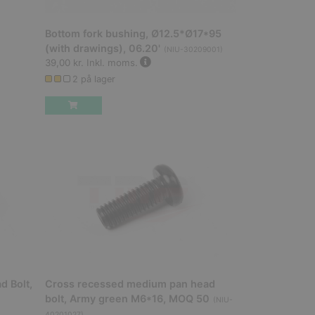
Bottom fork bushing, Ø12.5*Ø17*95
(with drawings), 06.20'
(
NIU-30209001
)
39,00 kr.
Inkl. moms.
2 på lager
d Bolt,
Cross recessed medium pan head
bolt, Army green M6*16, MOQ 50
(
NIU-
40201027
)