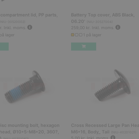
 compartment lid, PP parts,
Battery Top cover, ABS Black,
06.20'
(
NIU-30520002
)
(
NIU-30527004
)
r.
Inkl. moms.
259,00 kr.
Inkl. moms.
på lager
1 på lager
isc mounting bolt, hexagon
Cross Recessed Large Pan Hea
 head, Ø10*5-M8*20, 360?,
M6*16, Body_ Tail
(
NIU-40201021
)
0
5,00 kr.
Inkl. moms.
(
NIU-40201062
)