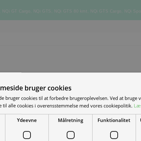
,
NQi GT Cargo
,
NQi GTS
,
NQi GTS 80 kmt
,
NQi GTS Cargo
,
NQi Spo
meside bruger cookies
S NYE MAND/KVINDE
 bruger cookies til at forbedre brugeroplevelsen. Ved at bruge
 til alle cookies i overensstemmelse med vores cookiepolitik.
Læ
DET?
Ydeevne
Målretning
Funktionalitet
el-scootere, motorcykler og
-køretøjer. Vi leverer til hele landet