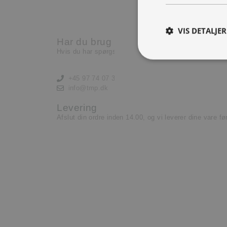
Nu har vi brug for en ekst
lære og lyst til at yde.
VIS DETALJER
Har du brug for hjælp?
Læs mere her
Hvis du har spørgsmål eller har brug for hjælp, kontak
+45 97 74 07 33
info@tmp.dk
Levering
Afslut din ordre inden 14.00, og vi leverer dine vare f