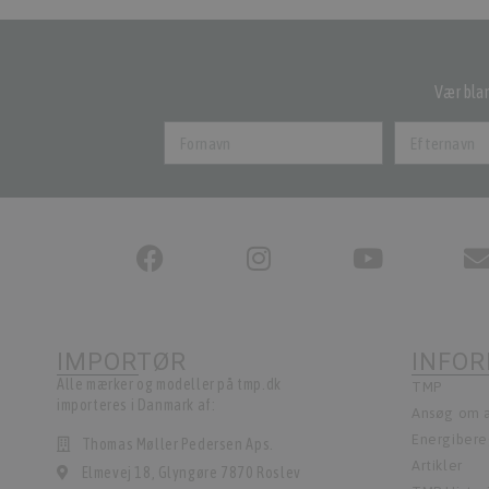
Vær blan
IMPORTØR
INFO
Alle mærker og modeller på tmp.dk
TMP
importeres i Danmark af:
Ansøg om a
Energiber
Thomas Møller Pedersen Aps.
Artikler
Elmevej 18, Glyngøre 7870 Roslev