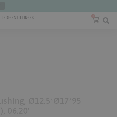
T
LEDIGE STILLINGER
ushing, Ø12.5*Ø17*95
, 06.20'