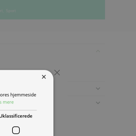
rt
,
Sport
×
 vores hjemmeside
s mere
Uklassificerede