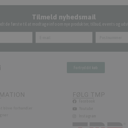
Tilmeld nyhedsmail
dt de første til at modtage info om nye produkter, tilbud, events og udst
Fortryd dit køb
RMATION
FØLG TMP
Facebook
t blive forhandler
Youtube
egner
Instagram