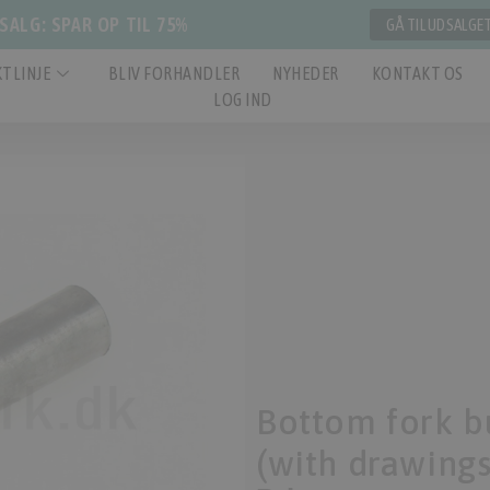
ALG: SPAR OP TIL 75%
GÅ TIL UDSALGE
TLINJE
BLIV FORHANDLER
NYHEDER
KONTAKT OS
LOG IND
Bottom fork b
(with drawings)