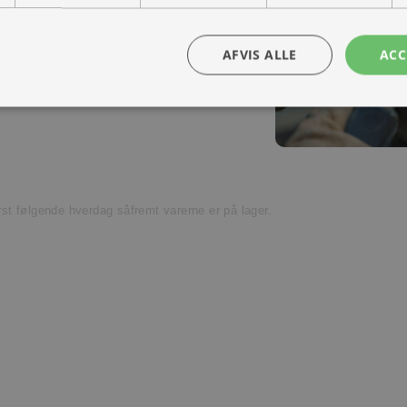
ra hånd – en kollega med vilje til at
Kontakt os
AFVIS ALLE
ACC
t venligst kundeservice.
ørst følgende hverdag såfremt varerne er på lager.