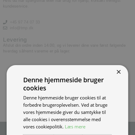
Hvis du har spørgsmål eller har brug for hjælp, kontakt venligst
kundeservice.
+45 97 74 07 33
info@tmp.dk
Levering
Afslut din ordre inden 14.00, og vi leverer dine vare først følgende
hverdag såfremt varerne er på lager.
×
Denne hjemmeside bruger
cookies
Denne hjemmeside bruger cookies til at
forbedre brugeroplevelsen. Ved at bruge
vores hjemmeside giver du samtykke til
alle cookies i overensstemmelse med
vores cookiepolitik.
Læs mere
Tilmeld nyhedsmail