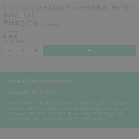
Cross Recessed Large Pan Head Bolt, M6*16,
Body_ Tail
Pris:
5,00 kr.
Inkl. moms.
LAGER
3+ på lager
Produkt informationer:
Varenummer: NIU-40201021
80 kmt
,
Body_ Middle
,
Body_ Tail
,
Cargo
,
GT
,
GTS
,
MQi GT
,
MQi GT EVO
,
MQi+ Sport
,
NIU
,
NQi
,
NQi Cargo
,
NQi GT
,
NQi
GT Cargo
,
NQi GTS
,
NQi GTS 80 kmt
,
NQi GTS Cargo
,
NQi
Sport
,
NQiX 150
,
Sport
,
UQi
,
UQi GT
,
UQi Sport