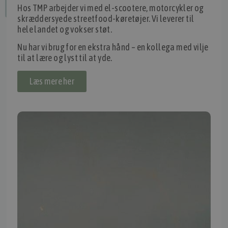
Hos TMP arbejder vi med el-scootere, motorcykler og
Fortryd dit køb
skræddersyede streetfood-køretøjer. Vi leverer til
hele landet og vokser støt.
Nu har vi brug for en ekstra hånd – en kollega med vilje
IMPORTØR
til at lære og lyst til at yde.
Alle mærker og modeller på tmp.dk importeres i Danmark af:
Læs mere her
Thomas Møller Pedersen Aps.
Elmevej 18, Glyngøre 7870 Roslev
info@tmp.dk
+45 97 74 07 33
CVR: 29625425
NB:
Ved henvendelse ang. dit køretøj, reparation og service
mm. skal du oplyse dit stelnummer eller registreringsnummer.
INFORMATION
TMP