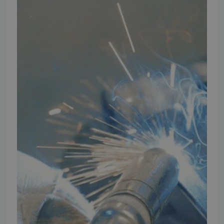
Ansøg om at blive forhandler
Energiberegner
Artikler
TMP Historie
Cookie og Privatlivspolitik
Salgs- og leveringsbetingelser
Vores brands
Telefontider
Mandag - Torsdag
09:00 - 16:00
Fredag
09:00 - 15:30
Weekend
Lukket
FØLG TMP
Facebook
Youtube
Instagram