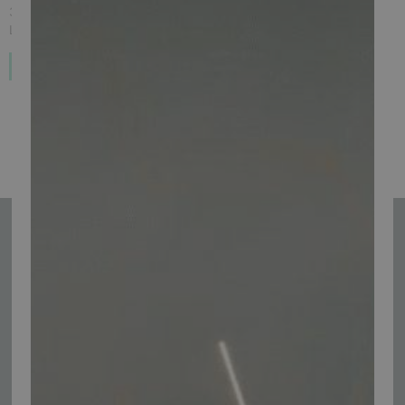
33.998,00 kr.
Inkl. moms.
L3ZFJD1A2MY001047
Forudbestil
1
2
Se alle
Tilmeld nyhedsmail
Vær blandt de første til at modtage info om nye produkter, tilbud,
events og udstillinger.