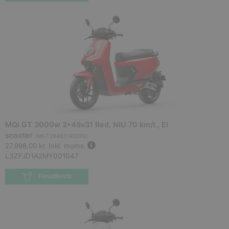
MQi GT 3000w 2*48v31 Red, NIU 70 km/t., El
scooter
(
MGT2X4831RED70
)
27.998,00 kr.
Inkl. moms.
L3ZFJD1A2MY001047
Forudbestil