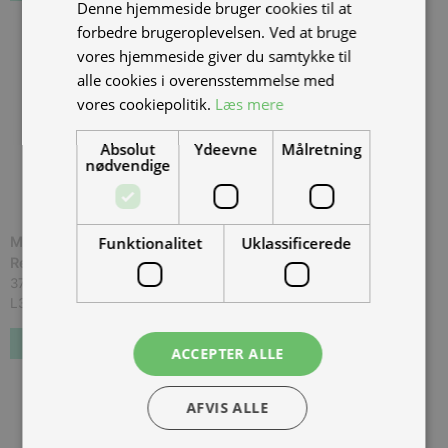
Denne hjemmeside bruger cookies til at
forbedre brugeroplevelsen. Ved at bruge
vores hjemmeside giver du samtykke til
alle cookies i overensstemmelse med
vores cookiepolitik.
Læs mere
Absolut
Ydeevne
Målretning
nødvendige
Funktionalitet
Uklassificerede
MQi GT 3000w 2*48v42 Red, NIU 70 km/t., *Udg?et /
Restlager
(
MGT2X4842RED70
)
37.998,00 kr.
Inkl. moms.
L3ZFJD1A2MY001047
Forudbestil
ACCEPTER ALLE
AFVIS ALLE