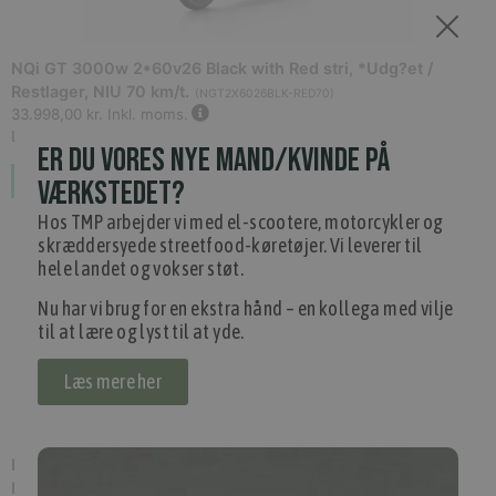
NQi GT 3000w 2*60v26 Black with Red stri, *Udg?et /
Restlager, NIU 70 km/t.
(
NGT2X6026BLK-RED70
)
33.998,00 kr.
Inkl. moms.
L3ZFJD1A2MY001047
ER DU VORES NYE MAND/KVINDE PÅ
Forudbestil
VÆRKSTEDET?
Hos TMP arbejder vi med el-scootere, motorcykler og
skræddersyede streetfood-køretøjer. Vi leverer til
hele landet og vokser støt.
Nu har vi brug for en ekstra hånd – en kollega med vilje
til at lære og lyst til at yde.
Læs mere her
NQi GT 3000w 2*60v26 Black with white st, *Udg?et /
Restlager, NIU 70 km/t.
(
NGT2X6026BLK-WHI70
)