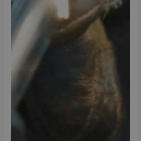
Mandag - Torsdag
09:00 - 16:00
Fredag
09:00 - 15:30
Weekend
Lukket
FØLG TMP
Facebook
Youtube
Instagram
TMP BRAND SHOPS