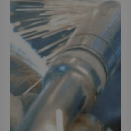
Elmevej 18, Glyngøre 7870 Roslev
info@tmp.dk
+45 97 74 07 33
CVR: 29625425
NB:
Ved henvendelse ang. dit køretøj, reparation og service
mm. skal du oplyse dit stelnummer eller registreringsnummer.
INFORMATION
TMP
Ansøg om at blive forhandler
Energiberegner
Artikler
TMP Historie
Cookie og Privatlivspolitik
Salgs- og leveringsbetingelser
Vores brands
Telefontider