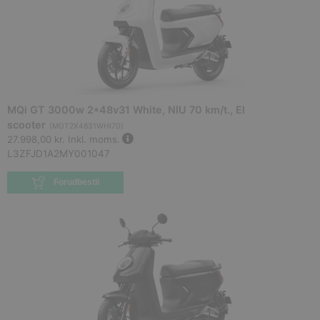
MQi GT 3000w 2*48v31 White, NIU 70 km/t., El
scooter
(
MGT2X4831WHI70
)
27.998,00 kr.
Inkl. moms.
L3ZFJD1A2MY001047
Forudbestil