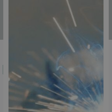
Tilmeld
Fortryd dit køb
IMPORTØR
Alle mærker og modeller på tmp.dk importeres i Danmark af:
Thomas Møller Pedersen Aps.