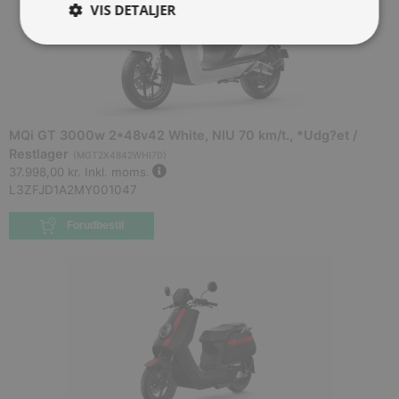
VIS DETALJER
MQi GT 3000w 2*48v42 White, NIU 70 km/t., *Udg?et /
Restlager
(
MGT2X4842WHI70
)
37.998,00 kr.
Inkl. moms.
L3ZFJD1A2MY001047
Forudbestil