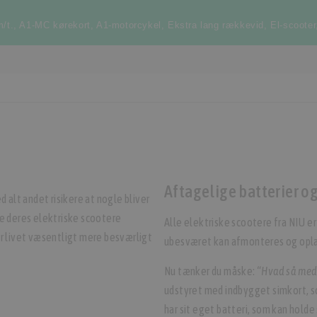
/t.
,
A1-MC kørekort
,
A1-motorcykel
,
Ekstra lang rækkevid
,
El-scooter
Aftagelige batterier o
 alt andet risikere at nogle bliver
lle deres elektriske scootere
Alle elektriske scootere fra NIU e
r livet væsentligt mere besværligt
ubesværet kan afmonteres og opl
Nu tænker du måske:
“Hvad så med
udstyret med indbygget simkort, s
har sit eget batteri, som kan holde 