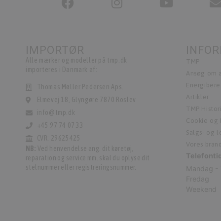
IMPORTØR
INFO
Alle mærker og modeller på tmp.dk
TMP
importeres i Danmark af:
Ansøg om a
Energiber
Thomas Møller Pedersen Aps.
Artikler
Elmevej 18, Glyngøre 7870 Roslev
TMP Histor
info@tmp.dk
Cookie og P
+45 97 74 07 33
Salgs- og 
CVR: 29625425
Vores bran
NB:
Ved henvendelse ang. dit køretøj,
Telefonti
reparation og service mm. skal du oplyse dit
stelnummer eller registreringsnummer.
Mandag - 
Fredag
Weekend