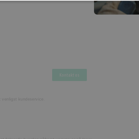
Kontakt os
t venligst kundeservice.