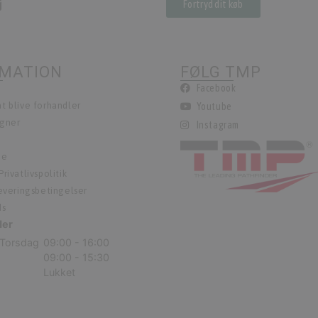
Fortryd dit køb
RMATION
FØLG TMP
Facebook
t blive forhandler
Youtube
egner
Instagram
ie
rivatlivspolitik
leveringsbetingelser
ds
der
Torsdag
09:00 - 16:00
09:00 - 15:30
Lukket