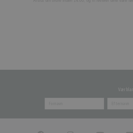
Afslut din ordre inden 14.00, og vi leverer dine vare f
Vær blan