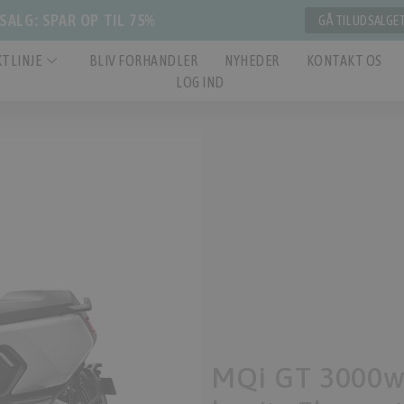
ALG: SPAR OP TIL 75%
GÅ TIL UDSALGE
TLINJE
BLIV FORHANDLER
NYHEDER
KONTAKT OS
LOG IND
MQi GT 3000w 