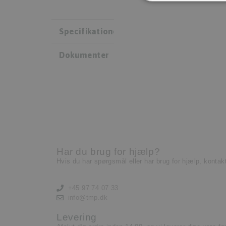
Specifikationer
Dokumenter
Har du brug for hjælp?
Hvis du har spørgsmål eller har brug for hjælp, kontak
+45 97 74 07 33
info@tmp.dk
Levering