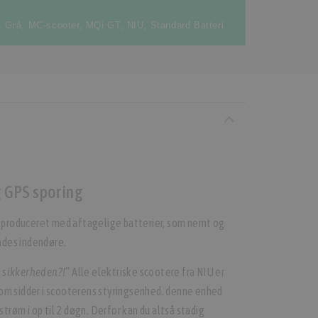
,
Grå
,
MC-scooter
,
MQi GT
,
NIU
,
Standard Batteri
g GPS sporing
r produceret med aftagelige batterier, som nemt og
ades indendøre.
 sikkerheden?!”
Alle elektriske scootere fra NIU er
om sidder i scooterens styringsenhed. denne enhed
strøm i op til 2 døgn. Derfor kan du altså stadig