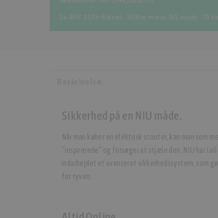
Varenummer: MGT2X4831GREY70
2x 48V 31Ah Batteri
,
3000w motor
,
5G ready
,
70 km
Beskrivelse
Sikkerhed på en NIU måde.
Når man køber en elektrisk scooter, kan man som med
“inspirerede” og forsøger at stjæle den. NIU har i a
indarbejdet et avanceret sikkerhedssystem, som gø
for tyven.
Altid Online