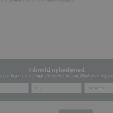
ørst følgende hverdag såfremt varerne er på lager.
Tilmeld nyhedsmail
dt de første til at modtage info om nye produkter, tilbud, events og udst