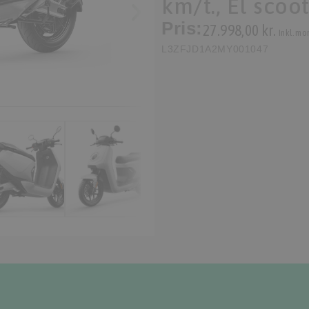
km/t., El scoo
Pris:
27.998,00 kr.
Inkl. mo
L3ZFJD1A2MY001047