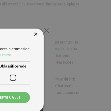
e sikkerhedsfunktioner imens dine batterier oplades
vet surt for tyven!
×
 stjålet? eller har nogle stjålet dit batteri? Du kan
 vores hjemmeside
til landets NIU importør, på
info@tmp.dk
– herfra
s mere
er på en global blacklist, som gør at batteriet
t sættes til en anden NIU scooter end den scooter
Uklassificerede
yt, eller et ekstra batteri anbefaler vi, at du altid
handler
. alternativt skal du sikre dig at batteriet
 en video af at batteriet sidder i en scooter som kan
EPTER ALLE