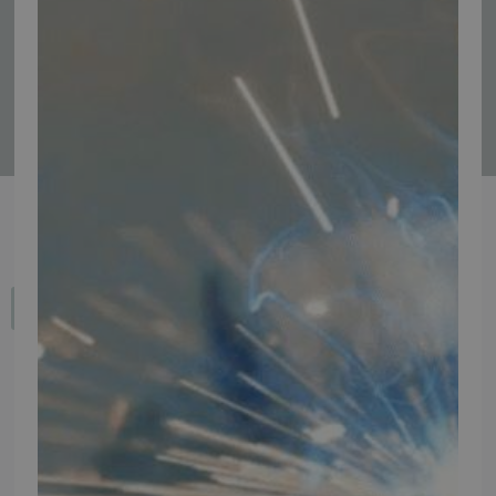
Tilmeld
Fortryd dit køb
IMPORTØR
Alle mærker og modeller på tmp.dk importeres i Danmark af:
Thomas Møller Pedersen Aps.