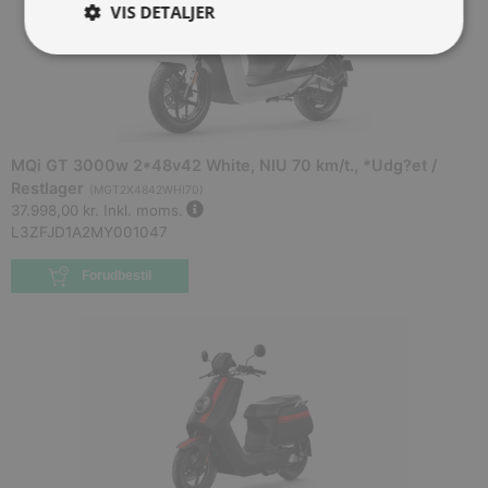
VIS DETALJER
MQi GT 3000w 2*48v42 White, NIU 70 km/t., *Udg?et /
Restlager
(
MGT2X4842WHI70
)
37.998,00 kr.
Inkl. moms.
L3ZFJD1A2MY001047
Forudbestil