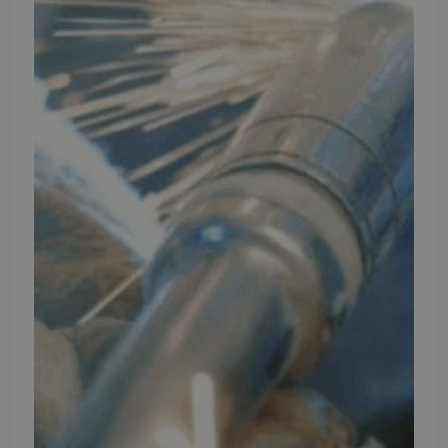
Elmevej 18, Glyngøre 7870 Roslev
info@tmp.dk
+45 97 74 07 33
CVR: 29625425
NB:
Ved henvendelse ang. dit køretøj, reparation og service
mm. skal du oplyse dit stelnummer eller registreringsnummer.
INFORMATION
TMP
Ansøg om at blive forhandler
Energiberegner
Artikler
TMP Historie
Cookie og Privatlivspolitik
Salgs- og leveringsbetingelser
Vores brands
Telefontider