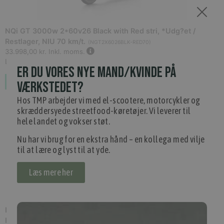
NQi GT 3000w 2*60v26 Black with Red stri, *Udg?et /
Restlager, NIU 70 km/t.
(
NGT2X6026BLK-RED70
)
33.998,00 kr.
Inkl. moms.
L3ZFJD1A2MY001047
ER DU VORES NYE MAND/KVINDE PÅ
Forudbestil
VÆRKSTEDET?
Hos TMP arbejder vi med el-scootere, motorcykler og
skræddersyede streetfood-køretøjer. Vi leverer til
hele landet og vokser støt.
Nu har vi brug for en ekstra hånd – en kollega med vilje
til at lære og lyst til at yde.
Læs mere her
NQi GT 3000w 2*60v26 Black with white st, *Udg?et /
Restlager, NIU 70 km/t.
(
NGT2X6026BLK-WHI70
)