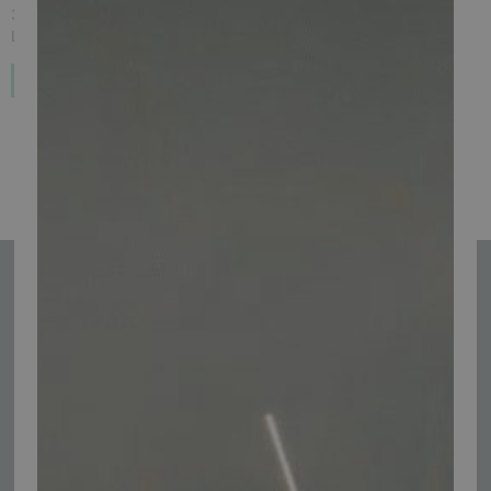
33.998,00 kr.
Inkl. moms.
L3ZFJD1A2MY001047
Forudbestil
1
2
3
Se alle
Tilmeld nyhedsmail
Vær blandt de første til at modtage info om nye produkter, tilbud,
events og udstillinger.