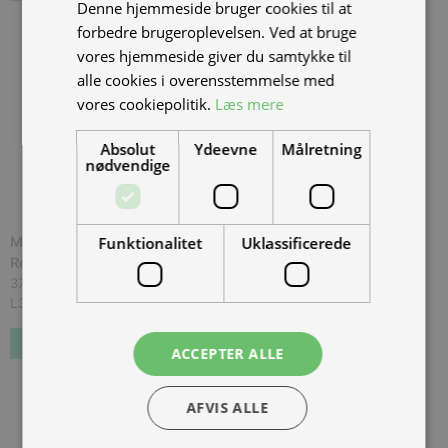
Denne hjemmeside bruger cookies til at
forbedre brugeroplevelsen. Ved at bruge
vores hjemmeside giver du samtykke til
alle cookies i overensstemmelse med
vores cookiepolitik.
Læs mere
Absolut
Ydeevne
Målretning
nødvendige
Funktionalitet
Uklassificerede
MQi GT 3000w 2*48v42 Red, NIU 70 km/t., *Udg?et /
Restlager
(
MGT2X4842RED70
)
37.998,00 kr.
Inkl. moms.
L3ZFJD1A2MY001047
Forudbestil
ACCEPTER ALLE
AFVIS ALLE