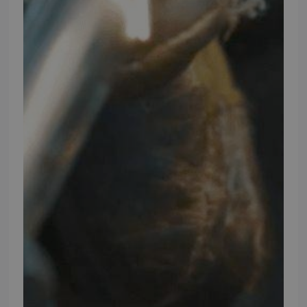
Mandag - Torsdag
09:00 - 16:00
Fredag
09:00 - 15:30
Weekend
Lukket
FØLG TMP
Facebook
Youtube
Instagram
TMP BRAND SHOPS