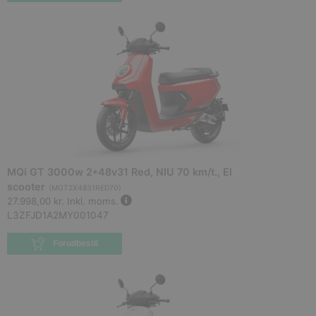
MQi GT 3000w 2*48v31 Red, NIU 70 km/t., El
scooter
(
MGT2X4831RED70
)
27.998,00 kr.
Inkl. moms.
L3ZFJD1A2MY001047
Forudbestil