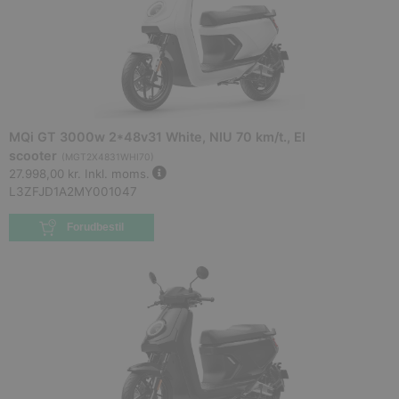
MQi GT 3000w 2*48v31 White, NIU 70 km/t., El
scooter
(
MGT2X4831WHI70
)
27.998,00 kr.
Inkl. moms.
L3ZFJD1A2MY001047
Forudbestil