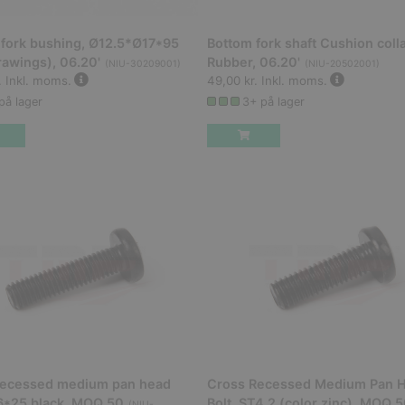
fork bushing, Ø12.5*Ø17*95
Bottom fork shaft Cushion colla
rawings), 06.20'
Rubber, 06.20'
(
NIU-30209001
)
(
NIU-20502001
)
.
Inkl. moms.
49,00 kr.
Inkl. moms.
på lager
3+ på lager
recessed medium pan head
Cross Recessed Medium Pan 
6*25 black, MOQ 50
Bolt, ST4.2 (color zinc), MOQ 
(
NIU-