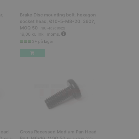
r,
Brake Disc mounting bolt, hexagon
socket head, Ø10*5-M8*20, 360?,
MOQ 50
(
NIU-40201062
)
19,00 kr.
Inkl. moms.
3+ på lager
Head
Cross Recessed Medium Pan Head
50
Bolt, M6*16, MOQ 50
(
NIU-
(
NIU-40201022
)