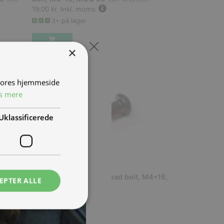
19,00 kr.
Inkl. moms.
3+ på lager
×
 vores hjemmeside
s mere
Uklassificerede
,
Cross recessed pan head bolt, M4*16,
EPTER ALLE
MOQ 50
033
)
(
NIU-40201012
)
19,00 kr.
Inkl. moms.
3+ på lager