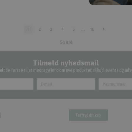
1
2
3
4
5
...
16
Se alle
Tilmeld nyhedsmail
dt de første til at modtage info om nye produkter, tilbud, events og udst
Fortryd dit køb