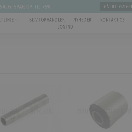
ALG: SPAR OP TIL 75%
GÅ TIL UDSALGE
TLINJE
BLIV FORHANDLER
NYHEDER
KONTAKT OS
LOG IND