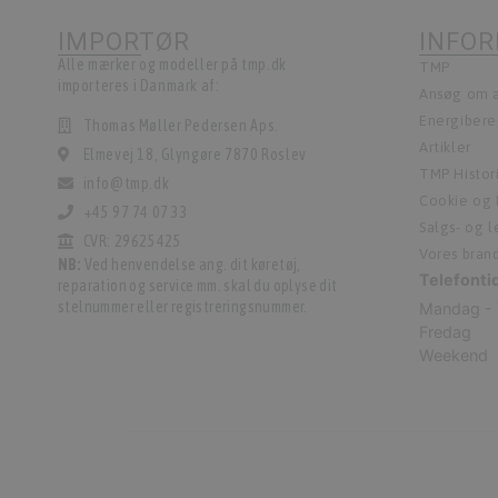
IMPORTØR
INFO
Alle mærker og modeller på tmp.dk
TMP
importeres i Danmark af:
Ansøg om a
Energiber
Thomas Møller Pedersen Aps.
Artikler
Elmevej 18, Glyngøre 7870 Roslev
TMP Histor
info@tmp.dk
Cookie og P
+45 97 74 07 33
Salgs- og 
CVR: 29625425
Vores bran
NB:
Ved henvendelse ang. dit køretøj,
Telefonti
reparation og service mm. skal du oplyse dit
stelnummer eller registreringsnummer.
Mandag - 
Fredag
Weekend