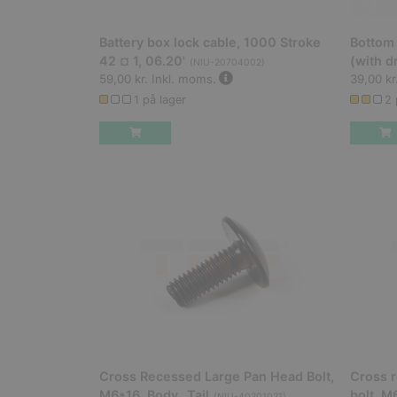
Battery box lock cable, 1000 Stroke
Bottom 
42 ¤ 1, 06.20'
(with d
(
NIU-20704002
)
59,00 kr.
Inkl. moms.
39,00 kr
1 på lager
2 
Cross Recessed Large Pan Head Bolt,
Cross 
M6*16, Body_ Tail
bolt, M
(
NIU-40201021
)