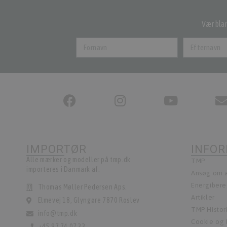
Vær blan
IMPORTØR
INFO
Alle mærker og modeller på tmp.dk
TMP
importeres i Danmark af:
Ansøg om a
Energiber
Thomas Møller Pedersen Aps.
Artikler
Elmevej 18, Glyngøre 7870 Roslev
TMP Histor
info@tmp.dk
Cookie og P
+45 97 74 07 33