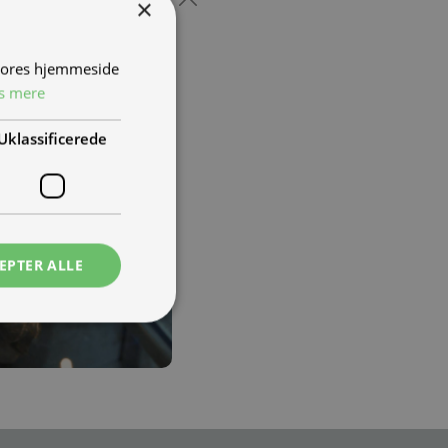
×
 vores hjemmeside
s mere
Uklassificerede
EPTER ALLE