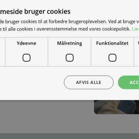
meside bruger cookies
S NYE MAND/KVINDE
 bruger cookies til at forbedre brugeroplevelsen. Ved at bruge
 til alle cookies i overensstemmelse med vores cookiepolitik.
Læ
DET?
Ydeevne
Målretning
Funktionalitet
el-scootere, motorcykler og
-køretøjer. Vi leverer til hele landet
ra hånd – en kollega med vilje til at
Gå til ivecar.dk
AFVIS ALLE
ACC
Sociale links: