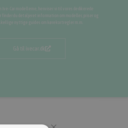
m Ive-Car modellerne, henviser vi til vores dedikerede
 finder du detaljeret information om modeller, priser og
rskellige nyttige guides om kørekortregler m.m.
Gå til ivecar.dk