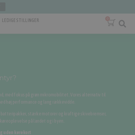
T
LEDIGE STILLINGER
entyr?
nd, med fokus på grøn mikromobilitet. Vores alternativ til
med høj performance og lang rækkevidde.
m-batteripakker, stærke motorer og kraftige skivebremser,
 køreoplevelse på landet og i byen.
og uden kørekort