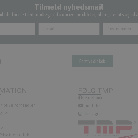
Tilmeld nyhedsmail
dt de første til at modtage info om nye produkter, tilbud, events og udst
Fortryd dit køb
RMATION
FØLG TMP
Facebook
t blive forhandler
Youtube
egner
Instagram
ie
rivatlivspolitik