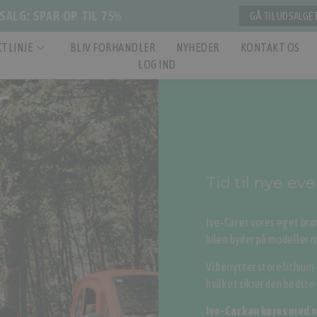
ALG: SPAR OP TIL 75%
GÅ TIL UDSALGE
TLINJE
BLIV FORHANDLER
NYHEDER
KONTAKT OS
LOG IND
Tid til nye ev
Ive-Car er vores eget bra
bilen byder på modeller 
Vi benytter store lithiu
hvilket sikrer den bedste
Ive-Car kan køres med 