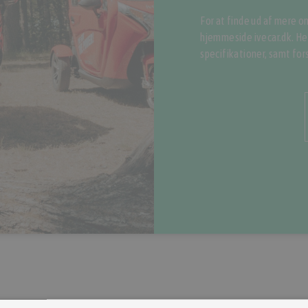
For at finde ud af mere o
hjemmeside ivecar.dk. Her
specifikationer, samt fo