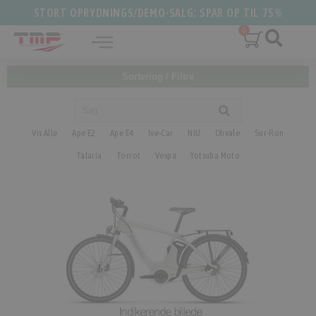
STORT OPRYDNINGS/DEMO-SALG: SPAR OP TIL 75%
Sortering / Filtre
Vis Alle
Ape E2
Ape E4
Ive-Car
NIU
Ohvale
Sur-Ron
Talaria
Torrot
Vespa
Yotsuba Moto