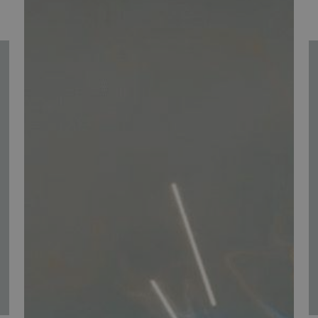
Se alle
Tilmeld nyhedsmail
Vær blandt de første til at modtage info om nye produkter, tilbud,
events og udstillinger.
Tilmeld