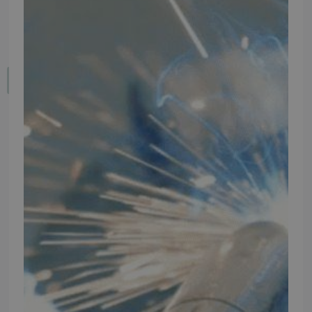
Fortryd dit køb
IMPORTØR
Alle mærker og modeller på tmp.dk importeres i Danmark af:
Thomas Møller Pedersen Aps.
Elmevej 18, Glyngøre 7870 Roslev
info@tmp.dk
+45 97 74 07 33
CVR: 29625425
NB:
Ved henvendelse ang. dit køretøj, reparation og service
mm. skal du oplyse dit stelnummer eller registreringsnummer.