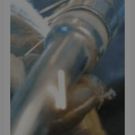
INFORMATION
TMP
Ansøg om at blive forhandler
Energiberegner
Artikler
TMP Historie
Cookie og Privatlivspolitik
Salgs- og leveringsbetingelser
Vores brands
Telefontider
Mandag - Torsdag
09:00 - 16:00
Fredag
09:00 - 15:30
Weekend
Lukket