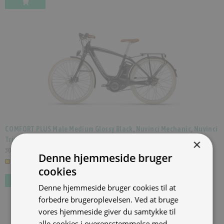
COMFORT PLUS Male Medium Glossy Black, Nuvinci Mechanic, Nuvinci
Trinløs
×
(
PI4M5030L022
)
30.998,00 kr.
Inkl. moms.
Denne hjemmeside bruger
1 på lager
cookies
Denne hjemmeside bruger cookies til at
forbedre brugeroplevelsen. Ved at bruge
vores hjemmeside giver du samtykke til
alle cookies i overensstemmelse med