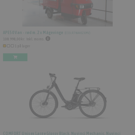
APE50 Van - rød m. 2 x Mågevinge
(
E33LRTNA402XMV
)
108.998,00 kr.
Inkl. moms.
1 på lager
COMFORT Unisex Large Glossy Black, Nuvinci Mechanic, Nuvinci