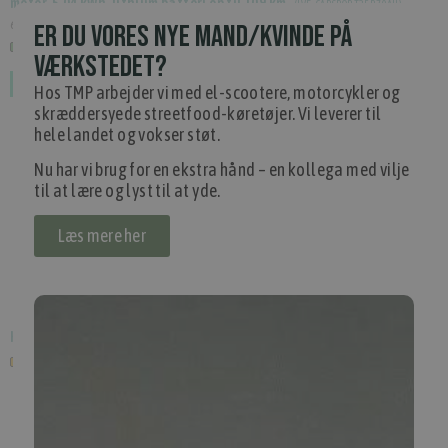
motor, 5,04 kWh. lithium batteri op til 109 km.
(
IVE_CARSPORT25R70AH
)
62.998,00 kr.
Inkl. moms.
ER DU VORES NYE MAND/KVINDE PÅ
3+ på lager
VÆRKSTEDET?
Hos TMP arbejder vi med el-scootere, motorcykler og
skræddersyede streetfood-køretøjer. Vi leverer til
hele landet og vokser støt.
Nu har vi brug for en ekstra hånd – en kollega med vilje
til at lære og lyst til at yde.
Læs mere her
Kaffevogn - manuel
(
KAFFEMAN
)
1 på lager
1
2
3
4
5
...
33086