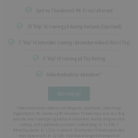
Sprit ny Thundervolt NK-E i sort eller rød
20 "klip" til træning på Auning Kartpark (Djursland)
2 "klip" til indendørs træning i december måned i Nors (Thy)
5 "klip" til træning på Thy Karting
Sikkerhedsudstyr inkluderet*
Skriv mig op!
*Sikkerhedsudstyr dækker over følgende: Styrthjelm, Læderdragt,
Rygbeskytter, MC-støvler og MC-handsker. Pakken lejes over en 3-årig
periode, hvor træninger og udstyr er inkluderet. skader afregnes efter
omfang, ud fra gældende prislister. | Udbetaling: kr. 12.500,- |
Månedlig ydelse: kr. 1.250,- | Løbetid: 36 måneder | Frikøbsværdi efter
endt lejeperiode: kr. 12.500,- | Der kan arrangeres transport af