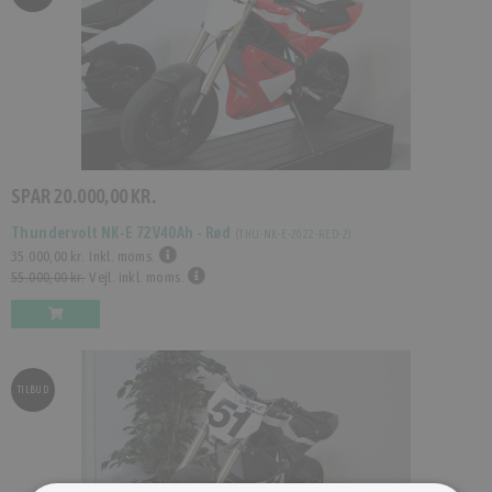
SPAR
20.000,00 KR.
Thundervolt NK-E 72V40Ah - Rød
(
THU-NK-E-2022-RED-2
)
35.000,00 kr.
Inkl. moms.
55.000,00 kr.
Vejl. inkl. moms.
TILBUD