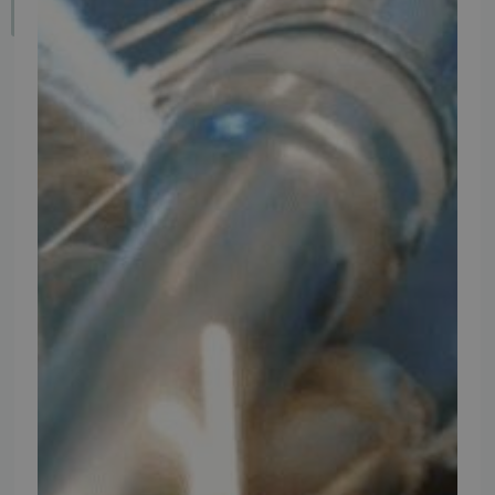
Fortryd dit køb
IMPORTØR
Alle mærker og modeller på tmp.dk importeres i Danmark af:
Thomas Møller Pedersen Aps.
Elmevej 18, Glyngøre 7870 Roslev
info@tmp.dk
+45 97 74 07 33
CVR: 29625425
NB:
Ved henvendelse ang. dit køretøj, reparation og service
mm. skal du oplyse dit stelnummer eller registreringsnummer.
INFORMATION
TMP