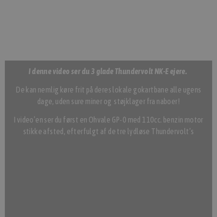
I denne video ser du 3 glade Thundervolt NK-E ejere.
De kan nemlig køre frit på deres lokale gokartbane alle ugens
dage, uden sure miner og støjklager fra naboer!
I video’en ser du først en Ohvale GP-0 med 110cc. benzin motor
stikke afsted, efterfulgt af de tre lydløse Thundervolt’s