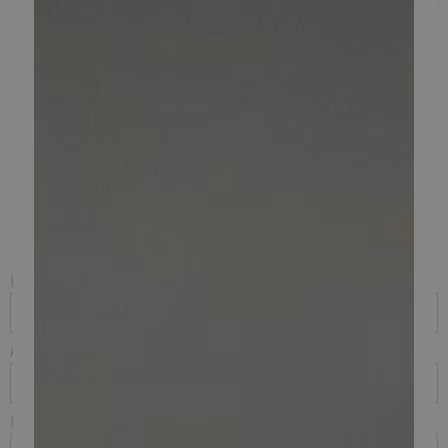
Skriv mig op til leje af
thundervolt!
Navn
Adresse
Postnr. og by