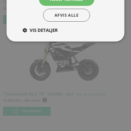
"Thundervolt NK-E ""R"" 72V44Ah - Rød"
(
THU-NK-E-R-2022-RED
)
70.000,00 kr.
Inkl. moms.
AFVIS ALLE
Forudbestil
VIS DETALJER
"Thundervolt NK-E ""R"" 72V44Ah - Sort"
(
THU-NK-E-R-2022-BLK
)
70.000,00 kr.
Inkl. moms.
Forudbestil