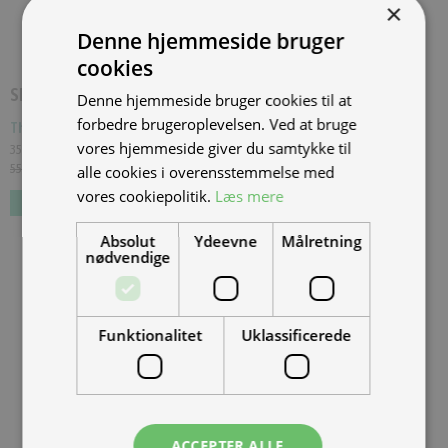
×
Denne hjemmeside bruger
cookies
SPAR
20.000,00 KR.
Denne hjemmeside bruger cookies til at
forbedre brugeroplevelsen. Ved at bruge
Thundervolt NK-E 72V40Ah - Sort
(
THU-NK-E-2022-BLK-1
)
vores hjemmeside giver du samtykke til
35.000,00 kr.
Inkl. moms.
55.000,00 kr.
Vejl. inkl. moms.
alle cookies i overensstemmelse med
vores cookiepolitik.
Læs mere
Absolut
Ydeevne
Målretning
nødvendige
Funktionalitet
Uklassificerede
ACCEPTER ALLE