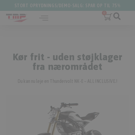
STORT OPRYDNINGS/DEMO-SALG: SPAR OP TIL 75%
Kør frit - uden støjklager
fra nærområdet
Du kan nu leje en Thundervolt NK-E – ALL INCLUSIVE.!