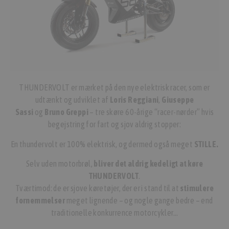
THUNDERVOLT er mærket på den nye elektrisk racer, som er
udtænkt og udviklet af
Loris Reggiani
,
Giuseppe
Sassi
og
Bruno Greppi
– tre skøre 60-årige “racer-nørder” hvis
begejstring for fart og sjov aldrig stopper:
En thundervolt er 100% elektrisk, og dermed også meget
STILLE.
Selv uden motorbrøl,
bliver det aldrig kedeligt at køre
THUNDERVOLT
.
Tværtimod: de er sjove køretøjer, der er i stand til at
stimulere
fornemmelser
meget lignende – og nogle gange bedre – end
traditionelle konkurrence motorcykler…