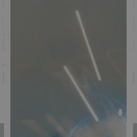
Telefon
E-mail
Jeg ønsker i stedet at høre lejepris på den kraftigere NK-E "R"
model
Send
Tilmeld nyhedsmail