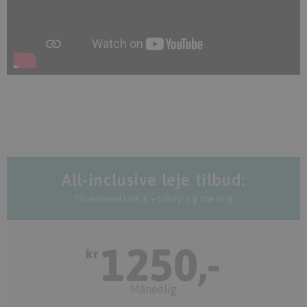
All-inclusive leje tilbud:
Thundervolt NK-E + Udstyr og træning
1250,-
kr
Månedlig