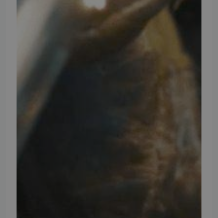
Ansøg om at blive forhandler
Energiberegner
Artikler
TMP Historie
Cookie og Privatlivspolitik
Salgs- og leveringsbetingelser
Vores brands
Telefontider
Mandag - Torsdag
09:00 - 16:00
Fredag
09:00 - 15:30
Weekend
Lukket
FØLG TMP
Facebook
Youtube
Instagram