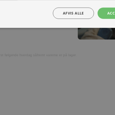
Kontakt os
ra hånd – en kollega med vilje til at
AFVIS ALLE
ACC
t venligst kundeservice.
ørst følgende hverdag såfremt varerne er på lager.