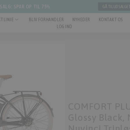
ALG: SPAR OP TIL 75%
GÅ TIL UDSALGE
TLINJE
BLIV FORHANDLER
NYHEDER
KONTAKT OS
LOG IND
COMFORT PLU
Glossy Black,
Nuvinci Trinlø