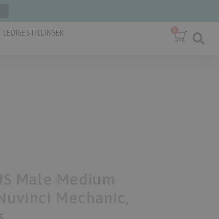
T
LEDIGE STILLINGER
S Male Medium
 Nuvinci Mechanic,
s