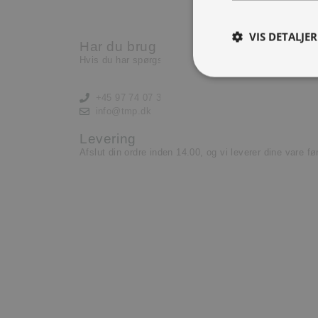
Nu har vi brug for en ekst
lære og lyst til at yde.
VIS DETALJER
Har du brug for hjælp?
Læs mere her
Hvis du har spørgsmål eller har brug for hjælp, kontak
+45 97 74 07 33
info@tmp.dk
Levering
Afslut din ordre inden 14.00, og vi leverer dine vare f