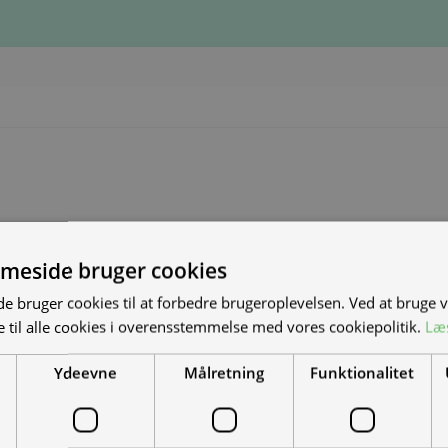
meside bruger cookies
S NYE MAND/KVINDE
 bruger cookies til at forbedre brugeroplevelsen. Ved at bruge
 til alle cookies i overensstemmelse med vores cookiepolitik.
Læ
DET?
Ydeevne
Målretning
Funktionalitet
el-scootere, motorcykler og
-køretøjer. Vi leverer til hele landet