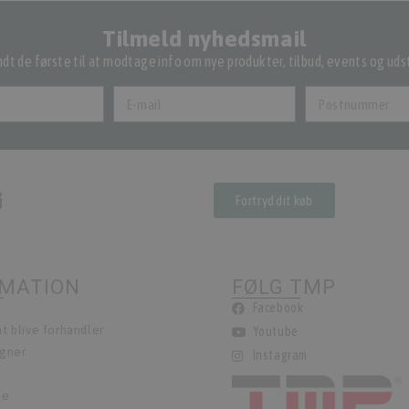
Tilmeld nyhedsmail
dt de første til at modtage info om nye produkter, tilbud, events og udst
Fortryd dit køb
RMATION
FØLG TMP
Facebook
t blive forhandler
Youtube
egner
Instagram
ie