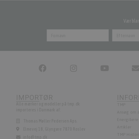
Vær blan
IMPORTØR
INFO
Alle mærker og modeller på tmp.dk
TMP
importeres i Danmark af:
Ansøg om a
Energiber
Thomas Møller Pedersen Aps.
Artikler
Elmevej 18, Glyngøre 7870 Roslev
TMP Histor
info@tmp.dk