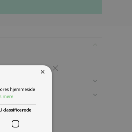
×
 vores hjemmeside
s mere
Uklassificerede