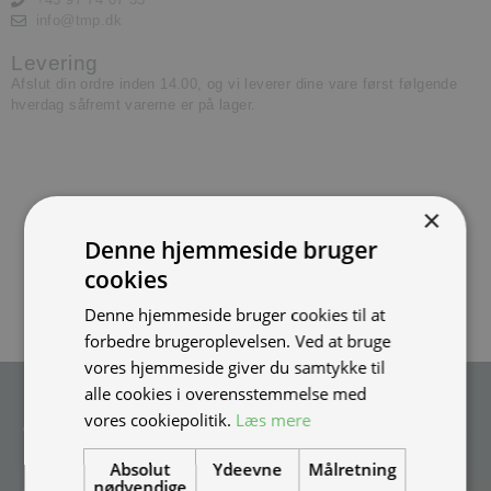
info@tmp.dk
Levering
Afslut din ordre inden 14.00, og vi leverer dine vare først følgende
hverdag såfremt varerne er på lager.
×
Denne hjemmeside bruger
cookies
Denne hjemmeside bruger cookies til at
forbedre brugeroplevelsen. Ved at bruge
vores hjemmeside giver du samtykke til
alle cookies i overensstemmelse med
Tilmeld nyhedsmail
vores cookiepolitik.
Læs mere
Vær blandt de første til at modtage info om nye produkter, tilbud,
events og udstillinger.
Absolut
Ydeevne
Målretning
nødvendige