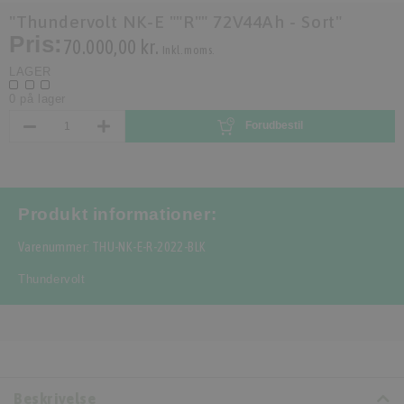
"Thundervolt NK-E ""R"" 72V44Ah - Sort"
Pris:
70.000,00 kr.
Inkl. moms.
LAGER
0 på lager
Forudbestil
Produkt informationer:
Varenummer: THU-NK-E-R-2022-BLK
Thundervolt
Beskrivelse