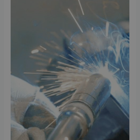
TMP Historie
Cookie og Privatlivspolitik
Salgs- og leveringsbetingelser
Vores brands
Telefontider
Mandag - Torsdag
09:00 - 16:00
Fredag
09:00 - 15:30
Weekend
Lukket
FØLG TMP
Facebook
Youtube
Instagram