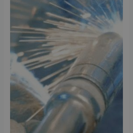
Thomas Møller Pedersen Aps.
Elmevej 18, Glyngøre 7870 Roslev
info@tmp.dk
+45 97 74 07 33
CVR: 29625425
NB:
Ved henvendelse ang. dit køretøj, reparation og service
mm. skal du oplyse dit stelnummer eller registreringsnummer.
INFORMATION
TMP
Ansøg om at blive forhandler
Energiberegner
Artikler
TMP Historie
Cookie og Privatlivspolitik
Salgs- og leveringsbetingelser
Vores brands