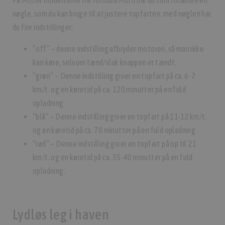
nøgle, som du kan bruge til at justere topfarten. med nøglen har
du fire indstillinger:
“off” – denne indstilling afbryder motoren, så man ikke
kan køre, selvom tænd/sluk knappen er tændt.
“grøn” – Denne indstilling giver en topfart på ca. 6-7
km/t. og en køretid på ca. 120 minutter på en fuld
opladning
“blå” – Denne indstilling giver en topfart på 11-12 km/t.
og en køretid på ca. 70 minutter på en fuld opladning
“rød” – Denne indstilling giver en topfart på op til 21
km/t. og en køretid på ca. 35-40 minutter på en fuld
opladning.
Lydløs leg i haven