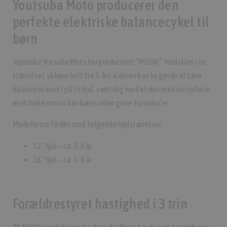
Youtsuba Moto producerer den
perfekte elektriske balancecykel til
børn
Japanske Yotsuba Moto har produceret “MEOW” modellen i to
størrelser, så børn helt fra 3-års alderen kan begynde at lære
balancens kunst på to hjul, samtidig med at den med sin lydløse
elektriske motor kan køres uden gene for nabo’er.
Modellerne findes med følgende hjulstørrelser:
12″ hjul – ca. 3-6 år
16″ hjul – ca. 5-8 år
Forældrestyret hastighed i 3 trin
På MEOW modellerne fra Yotsuba Moto har du som forældre en