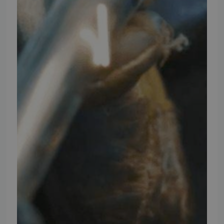
Telefontider
Mandag - Torsdag
09:00 - 16:00
Fredag
09:00 - 15:30
Weekend
Lukket
FØLG TMP
Facebook
Youtube
Instagram
TMP BRAND SHOPS