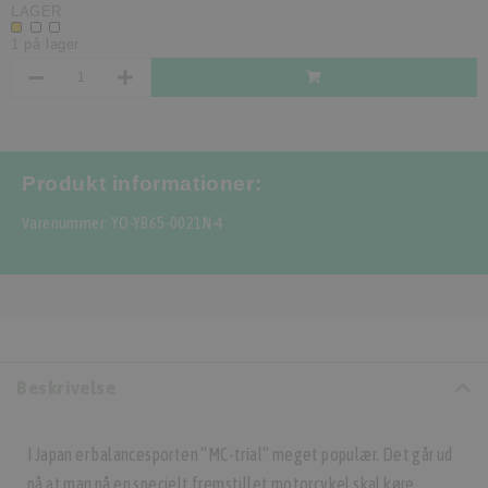
LAGER
1 på lager
Produkt informationer:
Varenummer: YO-YB65-0021N-4
Beskrivelse
I Japan er balancesporten “MC-trial” meget populær. Det går ud
på at man på en specielt fremstillet motorcykel skal køre