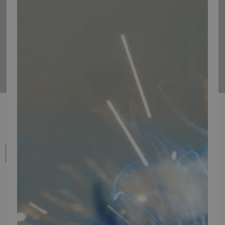
Tilmeld
Fortryd dit køb
IMPORTØR
Alle mærker og modeller på tmp.dk importeres i Danmark af: