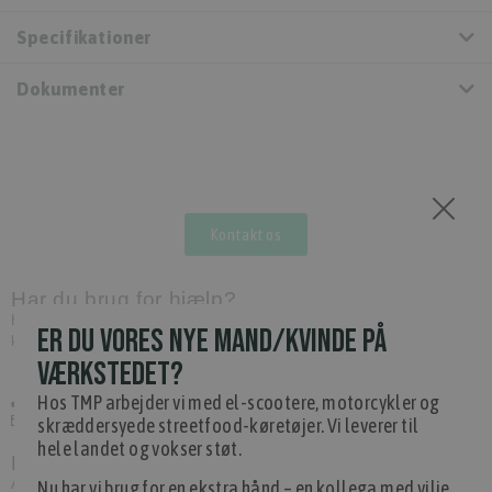
Specifikationer
Dokumenter
Kontakt os
Har du brug for hjælp?
Hvis du har spørgsmål eller har brug for hjælp, kontakt venligst
ER DU VORES NYE MAND/KVINDE PÅ
kundeservice.
VÆRKSTEDET?
Hos TMP arbejder vi med el-scootere, motorcykler og
+45 97 74 07 33
info@tmp.dk
skræddersyede streetfood-køretøjer. Vi leverer til
hele landet og vokser støt.
Levering
Afslut din ordre inden 14.00, og vi leverer dine vare først følgende
Nu har vi brug for en ekstra hånd – en kollega med vilje