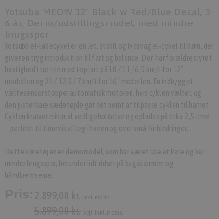
Yotsuba MEOW 12" Black w Red/Blue Decal, 3-
6 år, Demo/udstillingsmodel, med mindre
brugsspor
Yotsuba el-løbecykel er en let, stabil og lydsvag el-cykel til børn, der
giver en tryg introduktion til fart og balance. Den har forældrestyret
hastighed i tre trin med topfart på 18 / 11 / 6,5 km/t for 12″
modellen og 21 / 12,5 / 7 km/t for 16″ modellen. En indbygget
væltesensor stopper automatisk motoren, hvis cyklen vælter, og
den justerbare sædehøjde gør det nemt at tilpasse cyklen til barnet.
Cyklen kræver minimal vedligeholdelse og oplades på cirka 2,5 time
– perfekt til timevis af leg i haven og over små forhindringer.
Dette køretøj er en demomodel, som har været ude at køre og har
mindre brugsspor, herunder lidt ridser på bagskærmen og
håndbremserne.
Pris:
2.899,00 kr.
Inkl. moms.
5.899,00 kr.
Vejl. inkl. moms.