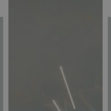
Tilmeld nyhedsmail
Vær blandt de første til at modtage info om nye produkter, tilbud,
events og udstillinger.
Tilmeld