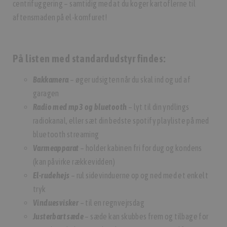
centrifuggering – samtidig med at du koger kartoflerne til
aftensmaden på el-komfuret!
På listen med standardudstyr findes:
Bakkamera
– øger udsigten når du skal ind og ud af
garagen
Radio med mp3 og bluetooth
– lyt til din yndlings
radiokanal, eller sæt din bedste spotify playliste på med
bluetooth streaming
Varmeapparat
– holder kabinen fri for dug og kondens
(kan påvirke rækkevidden)
El-rudehejs
– rul sidevinduerne op og ned med et enkelt
tryk
Vinduesvisker
– til en regnvejrsdag
Justerbart sæde
– sæde kan skubbes frem og tilbage for