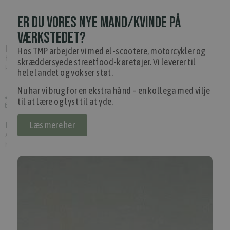
ER DU VORES NYE MAND/KVINDE PÅ
Kontakt os
VÆRKSTEDET?
Har du brug for hjælp?
Hos TMP arbejder vi med el-scootere, motorcykler og
Hvis du har spørgsmål eller har brug for hjælp, kontakt venligst
skræddersyede streetfood-køretøjer. Vi leverer til
kundeservice.
hele landet og vokser støt.
Nu har vi brug for en ekstra hånd – en kollega med vilje
+45 97 74 07 33
til at lære og lyst til at yde.
info@tmp.dk
Læs mere her
Levering
Afslut din ordre inden 14.00, og vi leverer dine vare først følgende
hverdag såfremt varerne er på lager.