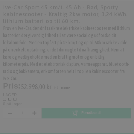
Ive-Car Sport 45 km/t. 45 Ah - Rød, Sporty
kabinescooter - Kraftig 2kw motor, 3,24 kWh.
lithium batteri op til 60 km.
Prøv en Ive-Car, den driftssikre elektriske kabinescooter med lithium
batterier, der giver dig frihed til at være social og udforske dit
lokalområde. Med en topfart på 45 km/t og op til 60km rækkevidde
på en enkelt opladning, er det din nøgle til uafhængighed. Nem at
køre og vedligeholde med en kraftig motor og en billig
kilometerpris. Med et elektronisk display, varmeapparat, bluetooth-
radio og bakkamera, er komforten helt i top i en kabinescooter fra
Ive-Car.
Pris:
52.998,00 kr.
Inkl. moms.
LAGER
0 på lager
Forudbestil