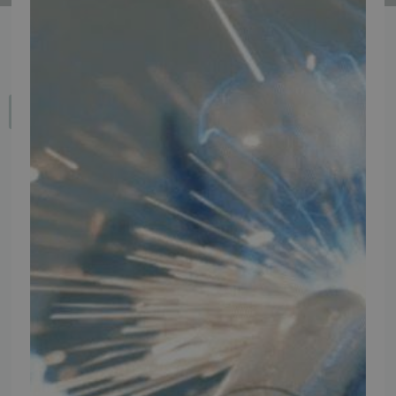
Fortryd dit køb
IMPORTØR
Alle mærker og modeller på tmp.dk importeres i Danmark af:
Thomas Møller Pedersen Aps.
Elmevej 18, Glyngøre 7870 Roslev
info@tmp.dk
+45 97 74 07 33
CVR: 29625425
NB:
Ved henvendelse ang. dit køretøj, reparation og service
mm. skal du oplyse dit stelnummer eller registreringsnummer.