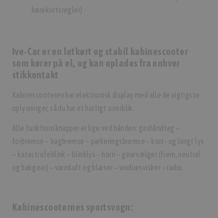
kørekortsregler)
Ive-Car er en letkørt og stabil kabinescooter
som kører på el, og kan oplades fra enhver
stikkontakt
Kabinescooteren har elektronisk display med alle de vigtigste
oplysninger, så du har et hurtigt overblik.
Alle funktionsknapper er lige ved hånden: gashåndtag –
forbremse – bagbremse – parkeringsbremse – kort- og langt lys
– katastrofeblink – blinklys – horn – gearvælger (frem, neutral
og bakgear) – varmluft og blæser – vinduesvisker – radio.
Kabinescooternes sportsvogn: