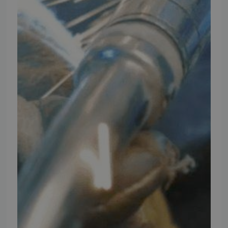
INFORMATION
TMP
Ansøg om at blive forhandler
Energiberegner
Artikler
TMP Historie
Cookie og Privatlivspolitik
Salgs- og leveringsbetingelser
Vores brands
Telefontider
Mandag - Torsdag
09:00 - 16:00
Fredag
09:00 - 15:30
Weekend
Lukket