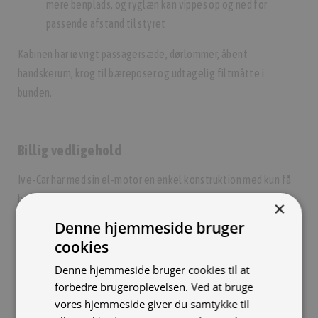
mere benplads, og ryglæn kan vippes op og ned for
passende afstand til styret
Kabinen har iøvrigt passagersæde, dørlommer, åbent
handskerum, krog til bæreposer og udtagelig filtmåtte i
bunden.
Billig vedligehold
Ive-Car har med sin el-motor en enkel konstruktion med kun få
bevægelige dele, hvilket vil medføre minimalt slid og meget
×
beskedne vedligeholdelsesomkostninger.
Denne hjemmeside bruger
cookies
Denne hjemmeside bruger cookies til at
Billige kilometer
forbedre brugeroplevelsen. Ved at bruge
vores hjemmeside giver du samtykke til
En fuld opladning vil med udgangspunkt i en gennemsnitslig