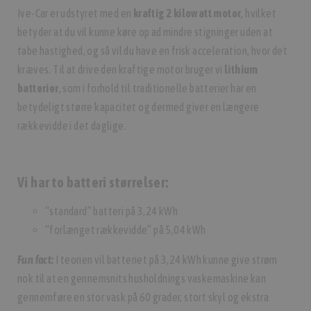
Ive-Car er udstyret med en
kraftig 2 kilowatt motor
, hvilket
betyder at du vil kunne køre op ad mindre stigninger uden at
tabe hastighed, og så vil du have en frisk acceleration, hvor det
kræves. Til at drive den kraftige motor bruger vi
lithium
batterier
, som i forhold til traditionelle batterier har en
betydeligt større kapacitet og dermed giver en længere
rækkevidde i det daglige.
Vi har to batteri størrelser:
“standard” batteri på 3,24 kWh
“forlænget rækkevidde” på 5,04 kWh
Fun fact:
I teorien vil batteriet på 3,24 kWh kunne give strøm
nok til at en gennemsnits husholdnings vaskemaskine kan
gennemføre en stor vask på 60 grader, stort skyl og ekstra