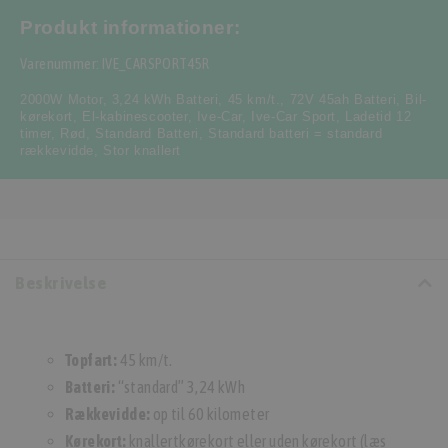
Produkt informationer:
Varenummer: IVE_CARSPORT45R
2000W Motor
,
3,24 kWh Batteri
,
45 km/t.
,
72V 45ah Batteri
,
Bil-
kørekort
,
El-kabinescooter
,
Ive-Car
,
Ive-Car Sport
,
Ladetid 12
timer
,
Rød
,
Standard Batteri
,
Standard batteri = standard
rækkevidde
,
Stor knallert
Beskrivelse
Topfart:
45 km/t.
Batteri:
“standard” 3,24 kWh
Rækkevidde:
op til 60 kilometer
Kørekort:
knallertkørekort eller uden kørekort (læs