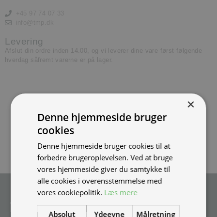
+45 97 74 07 33
info@tmp.dk
Levering
Afslut din ordre inden 14.00, og vi leverer dine vare først følgende
hverdag såfremt varerne er på lager.
×
Denne hjemmeside bruger
cookies
Denne hjemmeside bruger cookies til at
forbedre brugeroplevelsen. Ved at bruge
vores hjemmeside giver du samtykke til
alle cookies i overensstemmelse med
Tilmeld nyhedsmail
vores cookiepolitik.
Læs mere
Vær blandt de første til at modtage info om nye produkter, tilbud,
Absolut
Ydeevne
Målretning
events og udstillinger.