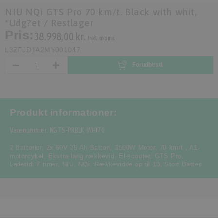
NIU NQi GTS Pro 70 km/t. Black with whit,
*Udg?et / Restlager
Pris:
38.998,00 kr.
Inkl. moms.
L3ZFJD1A2MY001047
Forudbestil
Produkt informationer:
Varenummer: NGTS-PRBLK-WHI70
2 Batterier
,
2x 60V 35 Ah Batteri
,
3500W Motor
,
70 km/t.
,
A1-
motorcykel
,
Ekstra lang rækkevid
,
El-scooter
,
GTS Pro
,
Ladetid: 7 timer
,
NIU
,
NQi
,
Rækkevidde op til 13
,
Stort Batteri