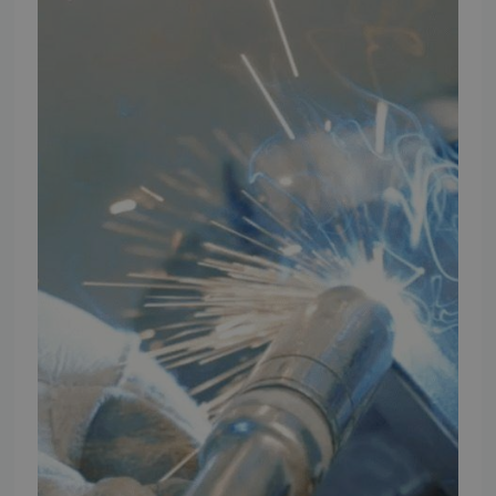
Artikler
TMP Historie
Cookie og Privatlivspolitik
Salgs- og leveringsbetingelser
Vores brands
Telefontider
Mandag - Torsdag
09:00 - 16:00
Fredag
09:00 - 15:30
Weekend
Lukket
FØLG TMP
Facebook
Youtube
Instagram