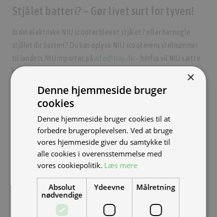
Stjålet batteri? – Gør livet surt for tyven!
Er din elektriske NIU scooter blevet stjålet? eller har nogle
stjålet dit batteri? Du kan oplyse NIU scooterens stelnummer
til landets NIU importør, på
info@tmp.dk
– herfra vil NIU sætte
batteriets serienummer på en global blacklist, som gør at
×
batteriet fremover vil blive “afvist” hvis det sættes til en
Denne hjemmeside bruger
anden NIU scooter end den scooter som batteriet blev leveret
cookies
med.
Denne hjemmeside bruger cookies til at
forbedre brugeroplevelsen. Ved at bruge
Hvis du skulle overveje at købe et nyt, eller et ekstra batteri
vores hjemmeside giver du samtykke til
anbefaler vi, at du altid handler hos en
autoriseret NIU
alle cookies i overensstemmelse med
forhandler
. alternativt skal du sikre dig at batteriet ikke er
vores cookiepolitik.
Læs mere
blacklistet, ved at modtage en video af at batteriet sidder i en
scooter som kan køre.
Absolut
Ydeevne
Målretning
nødvendige