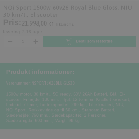
NQi Sport 1500w 60v26 Royal Blue Gloss, NIU
30 km/t., El scooter
Pris:
21.998,00 kr.
Inkl. moms.
levering 2-16 uger
Bestil som restordre
Produkt informationer:
Varenummer: NSPORT6026BLU-GLS30
1500w motor
,
30 km/t.
,
5G ready
,
60V 26Ah Batteri
,
Blå
,
El-
scooter
,
Frihøjde: 130 mm.
,
Hjul: 12 tommer
,
Knallert kørekort
,
Ladetid: 7 timer
,
Lastekapacitet: 269 kg.
,
Lille knallert
,
NIU
,
NQi Sport
,
Rækkevidde op til 50 km.
,
Standard Batteri
,
Sædehøjde: 760 mm.
,
Sædekapacitet: 2 Personer
,
Sædelængde: 600 mm.
,
Vægt: 99 kg