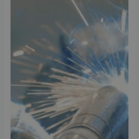
Thomas Møller Pedersen Aps.
Elmevej 18, Glyngøre 7870 Roslev
info@tmp.dk
+45 97 74 07 33
CVR: 29625425
NB:
Ved henvendelse ang. dit køretøj, reparation og service
mm. skal du oplyse dit stelnummer eller registreringsnummer.
INFORMATION
TMP
Ansøg om at blive forhandler
Energiberegner
Artikler
TMP Historie
Cookie og Privatlivspolitik
Salgs- og leveringsbetingelser
Vores brands