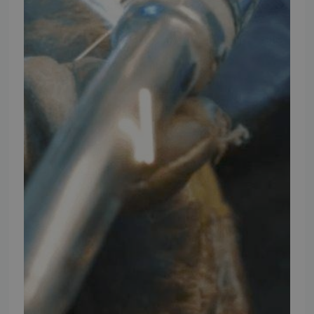
Telefontider
Mandag - Torsdag
09:00 - 16:00
Fredag
09:00 - 15:30
Weekend
Lukket
FØLG TMP
Facebook
Youtube
Instagram
TMP BRAND SHOPS