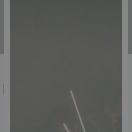
Tilmeld
Fortryd dit køb
IMPORTØR
Alle mærker og modeller på tmp.dk importeres i Danmark af: