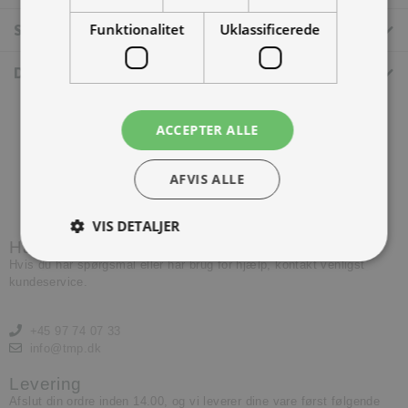
Funktionalitet
Uklassificerede
Specifikationer
Dokumenter
ACCEPTER ALLE
AFVIS ALLE
Kontakt os
VIS DETALJER
Har du brug for hjælp?
Hvis du har spørgsmål eller har brug for hjælp, kontakt venligst
kundeservice.
+45 97 74 07 33
info@tmp.dk
Levering
Afslut din ordre inden 14.00, og vi leverer dine vare først følgende