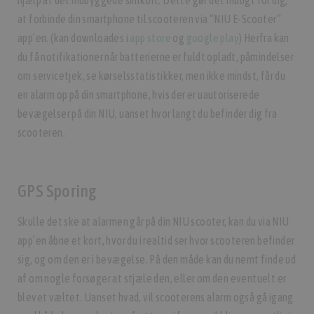
at forbinde din smartphone til scooteren via “NIU E-Scooter”
app’en. (kan downloades i
app store
og
google play
) Herfra kan
du få notifikationer når batterierne er fuldt opladt, påmindelser
om servicetjek, se kørselsstatistikker, men ikke mindst, får du
en alarm op på din smartphone, hvis der er uautoriserede
bevægelser på din NIU, uanset hvor langt du befinder dig fra
scooteren.
GPS Sporing
Skulle det ske at alarmen går på din NIU scooter, kan du via NIU
app’en åbne et kort, hvor du i realtid ser hvor scooteren befinder
sig, og om den er i bevægelse. På den måde kan du nemt finde ud
af om nogle forsøger at stjæle den, eller om den eventuelt er
blevet væltet. Uanset hvad, vil scooterens alarm også gå igang