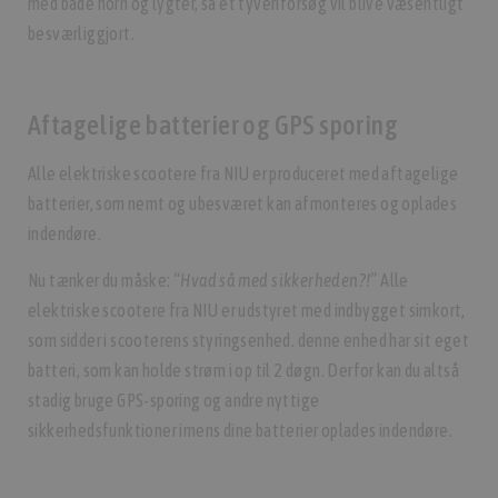
med både horn og lygter, så et tyveriforsøg vil blive væsentligt
besværliggjort.
Aftagelige batterier og GPS sporing
Alle elektriske scootere fra NIU er produceret med aftagelige
batterier, som nemt og ubesværet kan afmonteres og oplades
indendøre.
Nu tænker du måske:
“Hvad så med sikkerheden?!”
Alle
elektriske scootere fra NIU er udstyret med indbygget simkort,
som sidder i scooterens styringsenhed. denne enhed har sit eget
batteri, som kan holde strøm i op til 2 døgn. Derfor kan du altså
stadig bruge GPS-sporing og andre nyttige
sikkerhedsfunktioner imens dine batterier oplades indendøre.