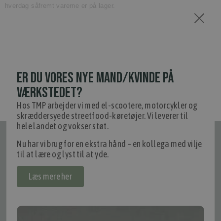
hverdag såfremt varerne er på lager.
ER DU VORES NYE MAND/KVINDE PÅ
VÆRKSTEDET?
Hos TMP arbejder vi med el-scootere, motorcykler og
skræddersyede streetfood-køretøjer. Vi leverer til
hele landet og vokser støt.
Tilmeld nyhedsmail
Nu har vi brug for en ekstra hånd – en kollega med vilje
til at lære og lyst til at yde.
Vær blandt de første til at modtage info om nye produkter, tilbud,
events og udstillinger.
Læs mere her