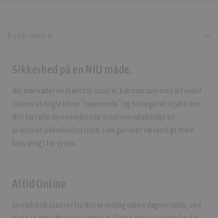
Beskrivelse
Sikkerhed på en NIU måde.
Når man køber en elektrisk scooter, kan man som med alt andet
risikere at nogle bliver “inspirerede” og forsøger at stjæle den.
NIU har i alle deres elektriske scootere indarbejdet et
avanceret sikkerhedssystem, som gør livet væsentligt mere
besværligt for tyven.
Altid Online
En elektrisk scooter fra NIU er nemlig online døgnet rundt, ved
hjælp af det indbyggede simkort. Dette gør det muligt for dig,