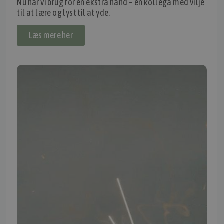
Nu har vi brug for en ekstra hånd – en kollega med vilje
til at lære og lyst til at yde.
Thomas Møller Pedersen Aps.
Elmevej 18, Glyngøre 7870 Roslev
Læs mere her
info@tmp.dk
+45 97 74 07 33
CVR: 29625425
NB:
Ved henvendelse ang. dit køretøj, reparation og service
mm. skal du oplyse dit stelnummer eller registreringsnummer.
INFORMATION
TMP
Ansøg om at blive forhandler
Energiberegner
Artikler
TMP Historie
Cookie og Privatlivspolitik
Salgs- og leveringsbetingelser