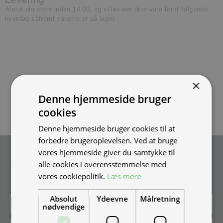
Afslut din ordre inden 14.00, og vi leverer dine vare først følgende
hverdag såfremt varerne er på lager.
×
Denne hjemmeside bruger
cookies
Denne hjemmeside bruger cookies til at
forbedre brugeroplevelsen. Ved at bruge
vores hjemmeside giver du samtykke til
Tilmeld nyhedsmail
alle cookies i overensstemmelse med
Vær blandt de første til at modtage info om nye produkter, tilbud,
vores cookiepolitik.
Læs mere
events og udstillinger.
Absolut
Ydeevne
Målretning
nødvendige