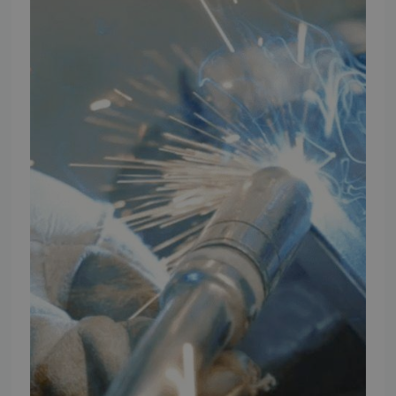
Vores brands
Telefontider
Mandag - Torsdag
09:00 - 16:00
Fredag
09:00 - 15:30
Weekend
Lukket
FØLG TMP
Facebook
Youtube
Instagram